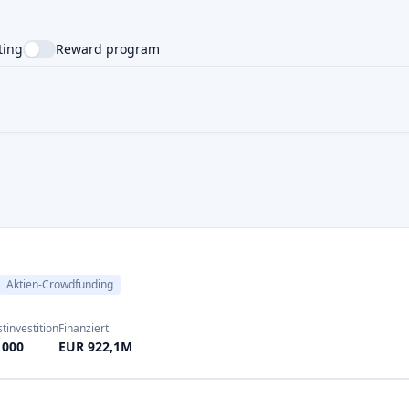
Aktien-Crowdfunding
tinvestition
Finanziert
1000
EUR 922,1M
tinvestition
Finanziert
10
EUR 812,0M
Aktien-Crowdfunding
tinvestition
Finanziert
100
EUR 590,0M