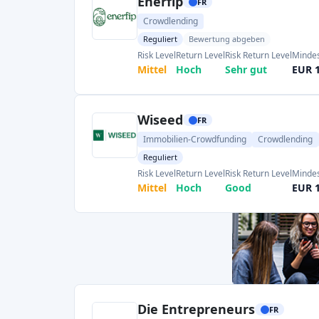
Die Entrepreneurs
FR
Aktien-Crowdfunding
Crowdlending
Reguliert
Risk Level
Return Level
Risk Return Level
Mindes
Hoch
Mittel
Mittel
EUR 
Tudigo
FR
Aktien-Crowdfunding
Crowdlending
Reguliert
Risk Level
Return Level
Risk Return Level
Mindes
Hoch
Hoch
Mittel
EUR 