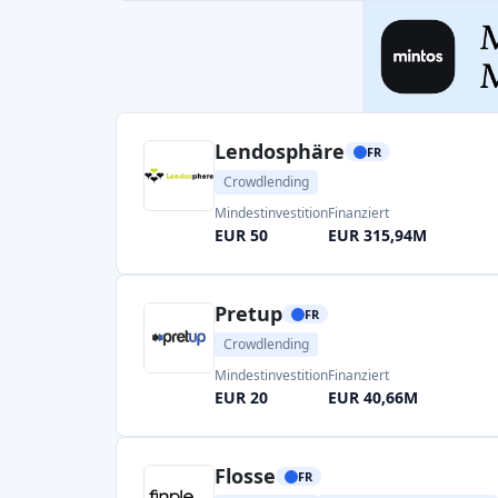
Pretup
FR
Crowdlending
Mindestinvestition
Finanziert
EUR 20
EUR 40,66M
Flosse
FR
Crowdlending
Immobilien-Crowdfunding
Mindestinvestition
Finanziert
EUR 1000
EUR 223,0M
Page 1 of 2