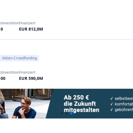
tinvestition
Finanziert
100
EUR 186,93M
tinvestition
Finanziert
500
EUR 200,0M