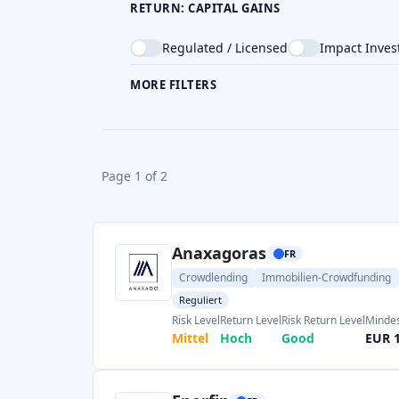
Anaxagoras
FR
Crowdlending
Immobilien-Crowdfunding
Reguliert
Risk Level
Return Level
Risk Return Level
Mindes
Mittel
Hoch
Good
EUR 
Enerfip
FR
Crowdlending
Reguliert
Bewertung abgeben
Risk Level
Return Level
Risk Return Level
Mindes
Mittel
Hoch
Sehr gut
EUR 
Wiseed
FR
Immobilien-Crowdfunding
Crowdlending
Reguliert
Risk Level
Return Level
Risk Return Level
Mindes
Mittel
Hoch
Good
EUR 