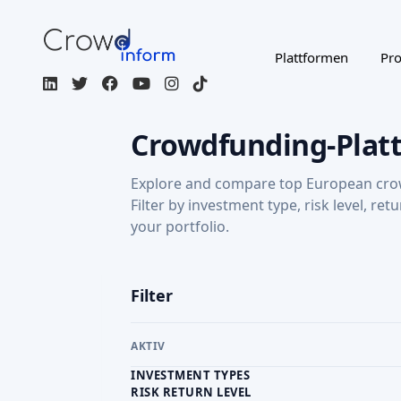
Filter
AKTIV
INVESTMENT TYPES
RISK RETURN LEVEL
RETURN: CAPITAL GAINS
Regulated / Licensed
Impact Inves
MORE FILTERS
CROWDFUNDING TYPE
COU
Page 1 of 2