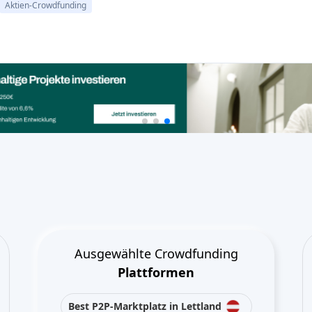
Ausgewählte Crowdfunding
Plattformen
Best P2P-Marktplatz in Lettland
Best P2P-Kreditvergabe in
Vereinigtes Königreich
Best Crowdlending in Niederlande
Best Aktien-Crowdfunding in
Italien
Best Immobilien-Crowdfunding in
Deutschland