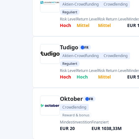
Oktober
FR
Crowdlending
Reward & bonus
Mindestinvestition
Finanziert
EUR 20
EUR 1038,33M
Lendosphäre
FR
Crowdlending
Mindestinvestition
Finanziert
EUR 50
EUR 315,94M