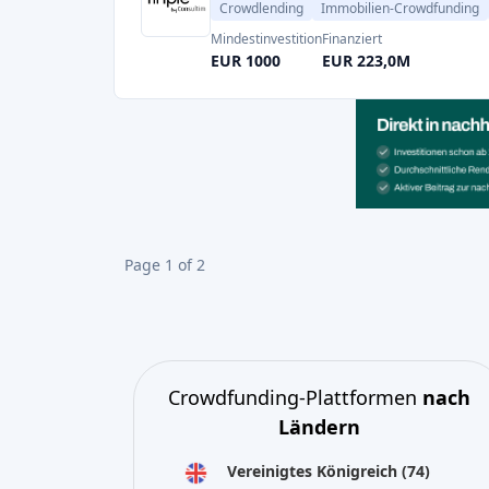
Crowdfunding-Plattformen
nach
Ländern
Vereinigtes Königreich
(74)
Deutschland
(73)
Italien
(57)
Frankreich
(51)
Niederlande
(34)
Spanien
(29)
Switzerland
(26)
Estland
(19)
Litauen
(12)
Lettland
(11)