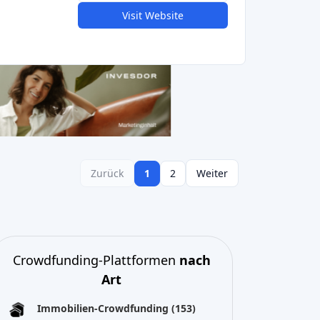
Crowdfunding-Plattformen
nach
Art
Immobilien-Crowdfunding
(153)
Crowdlending
(131)
Aktien-Crowdfunding
(105)
Crowdfunding von Spenden
(62)
P2P-Kreditvergabe
(36)
P2P-Marktplatz
(25)
Crowdfunding belohnen
(22)
Finanzierung auf Rechnung
(11)