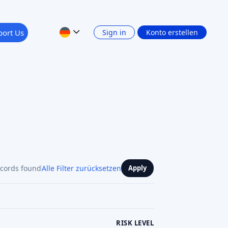
ecords found
Alle Filter zurücksetzen
Apply
RISK LEVEL
RETURN: INTEREST INCOME
Show 4 filters
PLATFORM CURRENCY
Zurück
1
2
Weiter