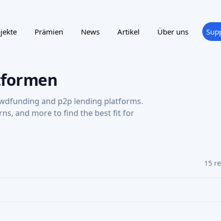
15 r
ting
Reward program
NTRY
SUPPORTED LANGUAGE