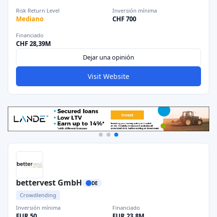
Risk Return Level
Inversión mínima
Mediano
CHF 700
Financiado
CHF 28,39M
Dejar una opinión
Visit Website
bettervest GmbH
DE
Crowdlending
Inversión mínima
Financiado
EUR 50
EUR 23,8M