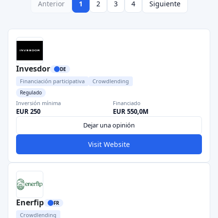
Anterior
1
2
3
4
Siguiente
Invesdor
DE
Financiación participativa
Crowdlending
Regulado
Inversión mínima
Financiado
EUR 250
EUR 550,0M
Dejar una opinión
Visit Website
Enerfip
FR
Crowdlending