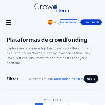
Iniciar sesión
Crear cuenta
Plataformas de crowdfunding
Explore and compare top European crowdfunding and
p2p lending platforms. Filter by investment type, risk
level, returns, and more to find the best fit for your
portfolio.
Filtrar
32 records found
Borrar todos los filtros
Apply
Page 1 of 4