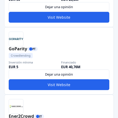
Dejar una opinión
Visit Website
GoParity
PT
Crowdlending
Inversión mínima
Financiado
EUR 5
EUR 40,76M
Dejar una opinión
Visit Website
Ener2Crowd
IT