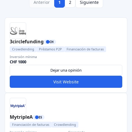
Anterior
1
2
Siguiente
3circlefunding
CH
Crowdlending
Préstamos P2P
Financiación de facturas
Inversión mínima
CHF 1000
Dejar una opinión
Visit Website
MytripleA
ES
Financiación de facturas
Crowdlending