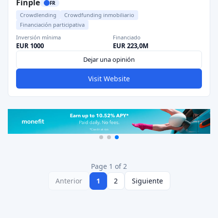
Finple
FR
Crowdlending
Crowdfunding inmobiliario
Financiación participativa
Inversión mínima
Financiado
EUR 1000
EUR 223,0M
Dejar una opinión
Visit Website
Page 1 of 2
Anterior
1
2
Siguiente