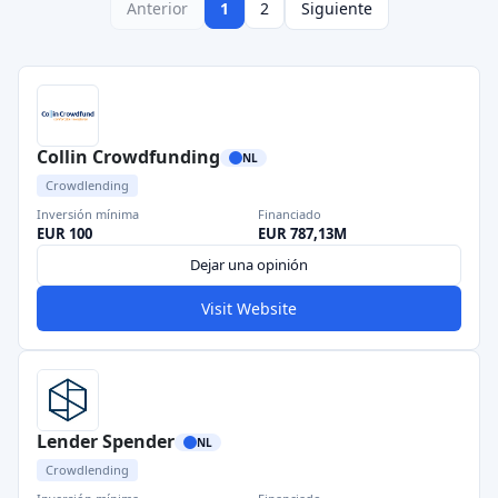
Anterior
1
2
Siguiente
Collin Crowdfunding
NL
Crowdlending
Inversión mínima
Financiado
EUR 100
EUR 787,13M
Dejar una opinión
Visit Website
Lender Spender
NL
Crowdlending