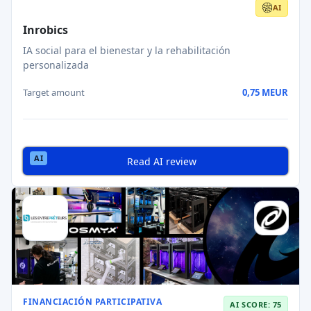
AI
Inrobics
IA social para el bienestar y la rehabilitación
personalizada
Target amount
0,75 MEUR
Read AI review
FINANCIACIÓN PARTICIPATIVA
AI SCORE: 75