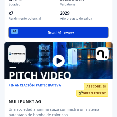
Equidad
Valuations
x7
2029
Rendimiento potencial
Año previsto de salida
Read AI review
FINANCIACIÓN PARTICIPATIVA
AI SCORE: 68
GREEN ENERGY
NULLPUNKT AG
Una sociedad anónima suiza suministra un sistema
patentado de bomba de calor con