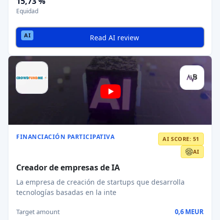
15,73 %
Equidad
Read AI review
FINANCIACIÓN PARTICIPATIVA
AI SCORE: 51
AI
Creador de empresas de IA
La empresa de creación de startups que desarrolla
tecnologías basadas en la inte
Target amount
0,6 MEUR