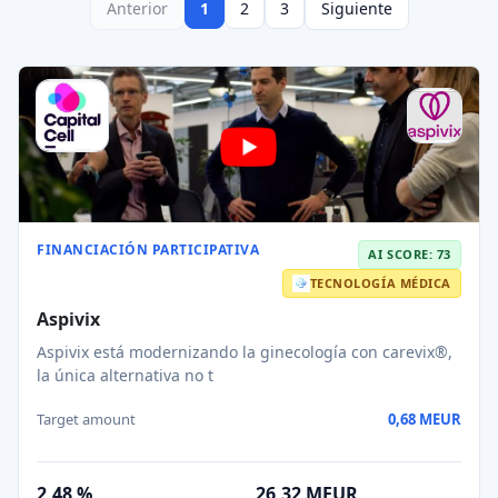
Anterior
1
2
3
Siguiente
FINANCIACIÓN PARTICIPATIVA
AI SCORE: 73
TECNOLOGÍA MÉDICA
Aspivix
Aspivix está modernizando la ginecología con carevix®,
la única alternativa no t
Target amount
0,68 MEUR
2,48 %
26,32 MEUR