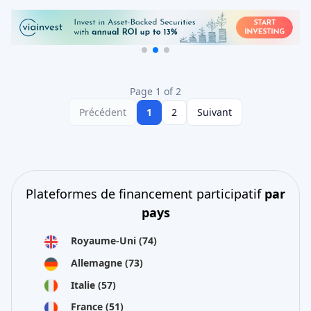
Page 1 of 2
Précédent
1
2
Suivant
Plateformes de financement participatif
par
pays
Royaume-Uni
(74)
Allemagne
(73)
Italie
(57)
France
(51)