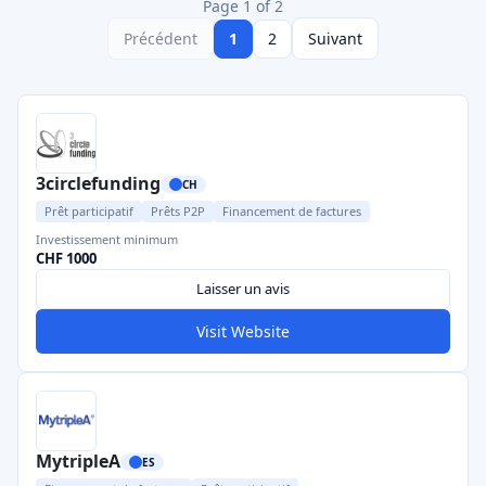
Page 1 of 2
Précédent
1
2
Suivant
3circlefunding
CH
Prêt participatif
Prêts P2P
Financement de factures
Investissement minimum
CHF 1000
Laisser un avis
Visit Website
MytripleA
ES