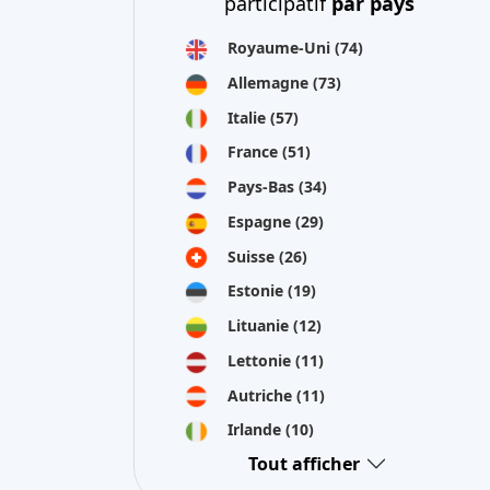
participatif
par pays
Royaume-Uni
(74)
Allemagne
(73)
Italie
(57)
France
(51)
Pays-Bas
(34)
Espagne
(29)
Suisse
(26)
Estonie
(19)
Lituanie
(12)
Lettonie
(11)
Autriche
(11)
Irlande
(10)
Tout afficher