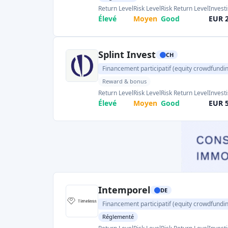
Return Level
Risk Level
Risk Return Level
Inves
Élevé
Moyen
Good
EUR 
Splint Invest
CH
Financement participatif (equity crowdfundi
Reward & bonus
Return Level
Risk Level
Risk Return Level
Inves
Élevé
Moyen
Good
EUR 
Intemporel
DE
Financement participatif (equity crowdfundi
Réglementé