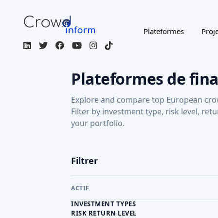
Plateformes
Proje
Plateformes de fin
Explore and compare top European cro
Filter by investment type, risk level, ret
your portfolio.
Filtrer
ACTIF
INVESTMENT TYPES
RISK RETURN LEVEL