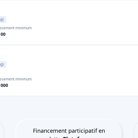
ng)
tissement minimum
100
ng)
tissement minimum
1000
Financement participatif en