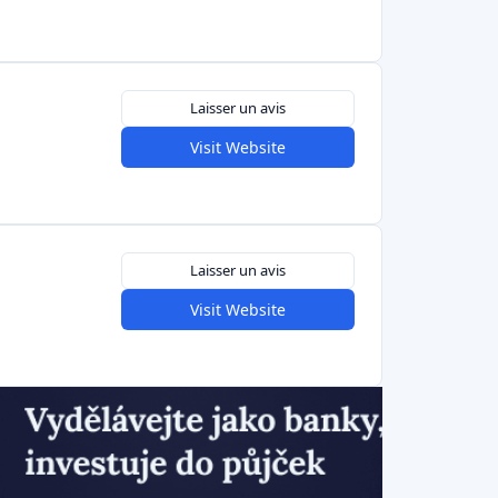
Laisser un avis
Visit Website
Laisser un avis
Visit Website