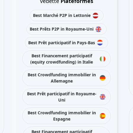
vedette
Plateformes
Best Marché P2P in Lettonie
Best Prêts P2P in Royaume-Uni
Best Prêt participatif in Pays-Bas
Best Financement participatif
(equity crowdfunding) in Italie
Best Crowdfunding immobilier in
Allemagne
Best Prêt participatif in Royaume-
Uni
Best Crowdfunding immobilier in
Espagne
Best Financement participatif