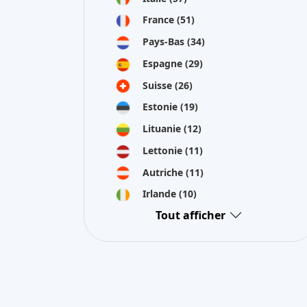
France
(51)
Pays-Bas
(34)
Espagne
(29)
Suisse
(26)
Estonie
(19)
Lituanie
(12)
Lettonie
(11)
Autriche
(11)
Irlande
(10)
Tout afficher