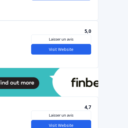
5,0
Laisser un avis
Visit Website
4,7
Laisser un avis
Visit Website