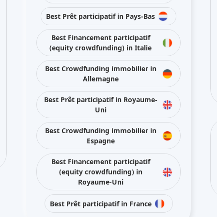
Best Prêt participatif in Pays-Bas
Best Financement participatif
(equity crowdfunding) in Italie
Best Crowdfunding immobilier in
Allemagne
Best Prêt participatif in Royaume-
Uni
Best Crowdfunding immobilier in
Espagne
Best Financement participatif
(equity crowdfunding) in
Royaume-Uni
Best Prêt participatif in France