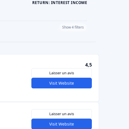
RETURN: INTEREST INCOME
Show 4 filters
PLATFORM CURRENCY
4,5
Laisser un avis
Visit Website
Laisser un avis
Visit Website