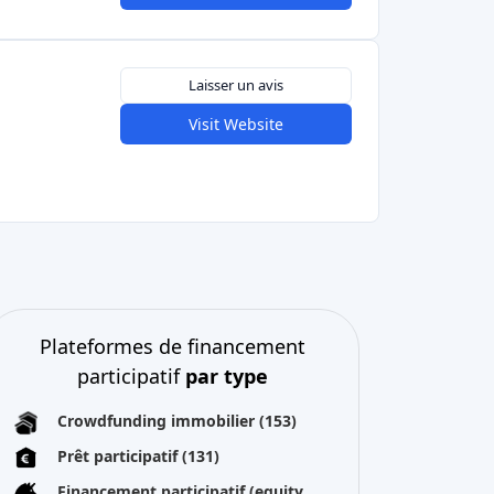
Laisser un avis
Visit Website
Plateformes de financement
participatif
par type
Crowdfunding immobilier
(153)
Prêt participatif
(131)
Financement participatif (equity