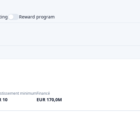
ting
Reward program
NTRY
SUPPORTED LANGUAGE
estissement minimum
Financé
 10
EUR 170,0M