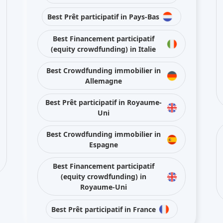
Best Prêt participatif in Pays-Bas
Best Financement participatif
(equity crowdfunding) in Italie
Best Crowdfunding immobilier in
Allemagne
Best Prêt participatif in Royaume-
Uni
Best Crowdfunding immobilier in
Espagne
Best Financement participatif
(equity crowdfunding) in
Royaume-Uni
Best Prêt participatif in France