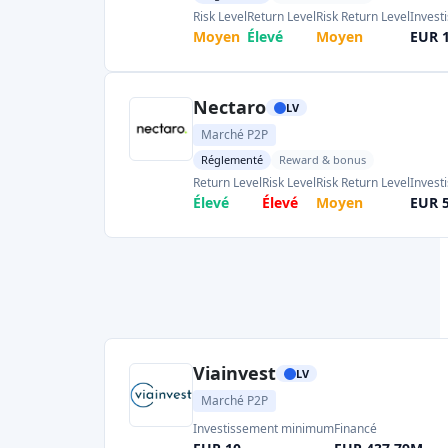
Risk Level
Return Level
Risk Return Level
Inves
Moyen
Élevé
Moyen
EUR 
Nectaro
LV
Marché P2P
Réglementé
Reward & bonus
Return Level
Risk Level
Risk Return Level
Inves
Élevé
Élevé
Moyen
EUR 
Viainvest
LV
Marché P2P
Investissement minimum
Financé