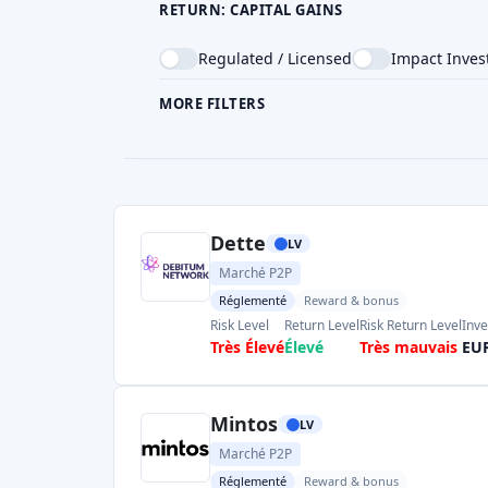
RETURN: CAPITAL GAINS
Regulated / Licensed
Impact Inves
MORE FILTERS
CROWDFUNDING TYPE
COU
Dette
LV
Marché P2P
Réglementé
Reward & bonus
Risk Level
Return Level
Risk Return Level
Inv
Très Élevé
Élevé
Très mauvais
EUR
Mintos
LV
Marché P2P
Réglementé
Reward & bonus