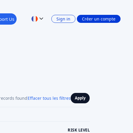
port Us
Sign in
Créer un compte
records found
Effacer tous les filtres
Apply
RISK LEVEL