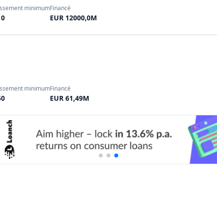
tissement minimum
Financé
10
EUR 12000,0M
tissement minimum
Financé
50
EUR 61,49M