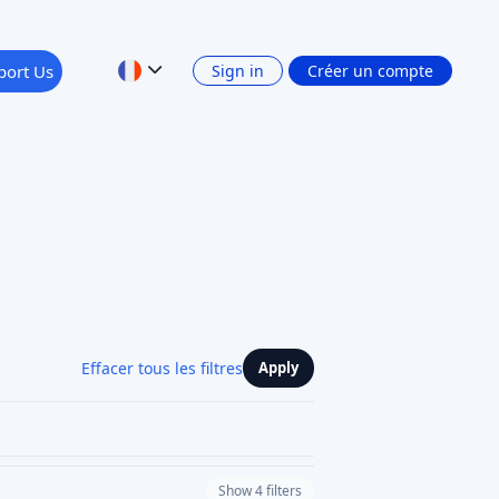
port Us
Sign in
Créer un compte
Effacer tous les filtres
Apply
Show 4 filters