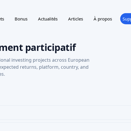
ts
Bonus
Actualités
Articles
À propos
Sup
ment participatif
ional investing projects across European
 expected returns, platform, country, and
es.