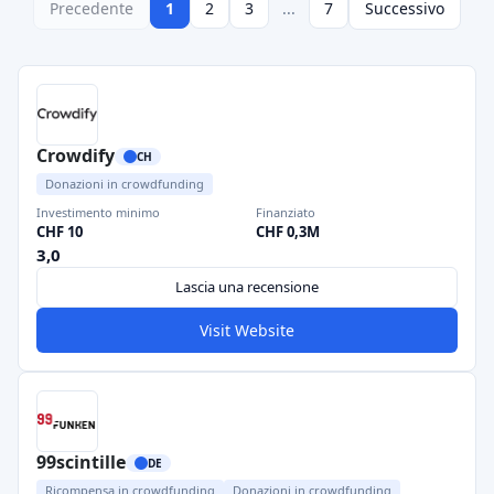
Precedente
1
2
3
...
7
Successivo
Crowdify
CH
Donazioni in crowdfunding
Investimento minimo
Finanziato
CHF 10
CHF 0,3M
3,0
Lascia una recensione
Visit Website
99scintille
DE
Ricompensa in crowdfunding
Donazioni in crowdfunding