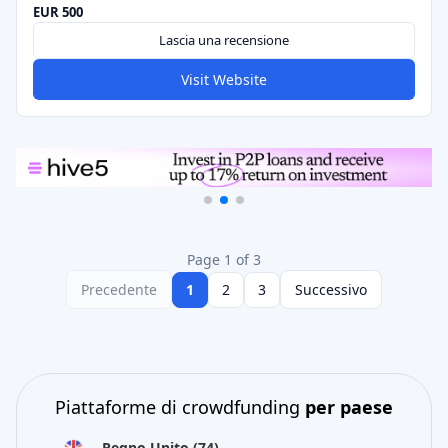
EUR 500
Lascia una recensione
Visit Website
Page 1 of 3
Precedente
1
2
3
Successivo
Piattaforme di crowdfunding
per paese
Regno Unito
(74)