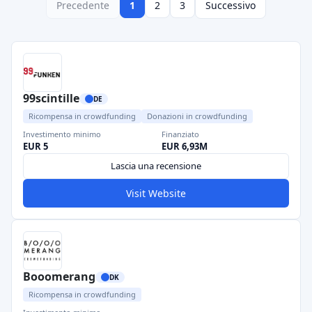
Precedente
1
2
3
Successivo
99scintille
DE
Ricompensa in crowdfunding
Donazioni in crowdfunding
Investimento minimo
Finanziato
EUR 5
EUR 6,93M
Lascia una recensione
Visit Website
Booomerang
DK
Ricompensa in crowdfunding