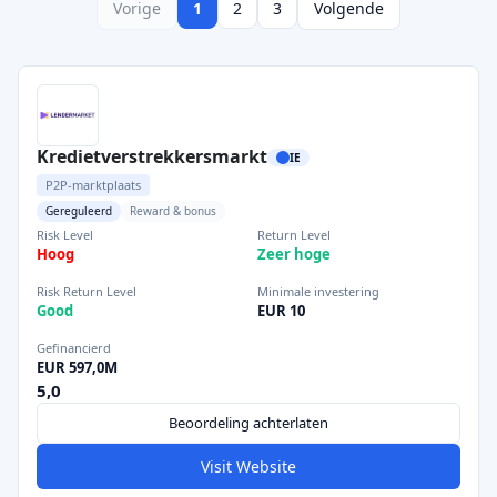
Vorige
1
2
3
Volgende
Kredietverstrekkersmarkt
IE
P2P-marktplaats
Gereguleerd
Reward & bonus
Risk Level
Return Level
Hoog
Zeer hoge
Risk Return Level
Minimale investering
Good
EUR 10
Gefinancierd
EUR 597,0M
5,0
Beoordeling achterlaten
Visit Website