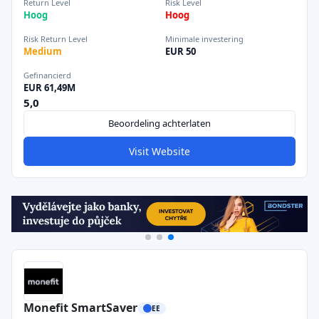
Return Level
Risk Level
Hoog
Hoog
Risk Return Level
Minimale investering
Medium
EUR 50
Gefinancierd
EUR 61,49M
5,0
Beoordeling achterlaten
Visit Website
Monefit SmartSaver
EE