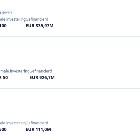
g geven
ale investering
Gefinancierd
100
EUR 335,97M
imale investering
Gefinancierd
R 50
EUR 926,7M
ale investering
Gefinancierd
500
EUR 111,0M