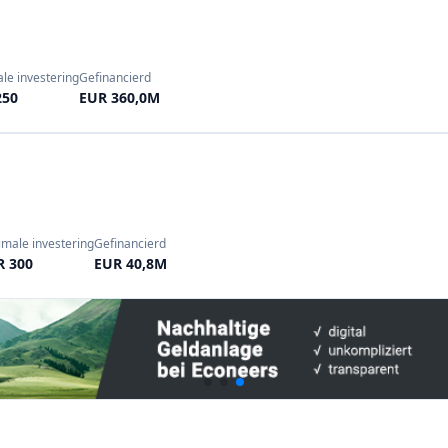
le investering
Gefinancierd
250
EUR 360,0M
imale investering
Gefinancierd
R 300
EUR 40,8M