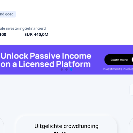
end goed
ale investering
Gefinancierd
100
EUR 440,0M
Uitgelichte crowdfunding