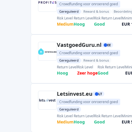
Crowdfunding voor onroerend goed
Gereguleerd
Reward & bonus
Beoordelin
Risk Level
Return Level
Risk Return Level
Minim
Medium
Hoog
Good
EUR 
VastgoedGuru.nl
EE
Crowdfunding voor onroerend goed
Gereguleerd
Reward & bonus
Return Level
Risk Level
Risk Return Level
Min
Hoog
Zeer hoge
Good
EU
Letsinvest.eu
LT
Crowdfunding voor onroerend goed
Gereguleerd
Risk Level
Return Level
Risk Return Level
Minim
Medium
Hoog
Good
EUR 