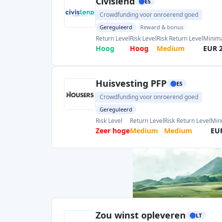
Civislend
ES
Crowdfunding voor onroerend goed
Gereguleerd
Reward & bonus
Return Level
Risk Level
Risk Return Level
Minima
Hoog
Hoog
Medium
EUR 
Huisvesting PFP
ES
Crowdfunding voor onroerend goed
Gereguleerd
Risk Level
Return Level
Risk Return Level
Min
Zeer hoge
Medium
Medium
EU
Zou winst opleveren
LT