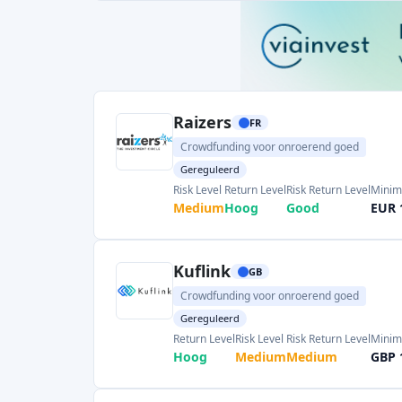
Raizers
FR
Crowdfunding voor onroerend goed
Gereguleerd
Risk Level
Return Level
Risk Return Level
Minim
Medium
Hoog
Good
EUR 
Kuflink
GB
Crowdfunding voor onroerend goed
Gereguleerd
Return Level
Risk Level
Risk Return Level
Minim
Hoog
Medium
Medium
GBP 