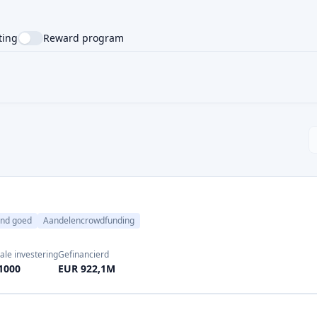
ting
Reward program
NTRY
SUPPORTED LANGUAGE
end goed
Aandelencrowdfunding
ale investering
Gefinancierd
1000
EUR 922,1M