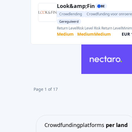
Look&amp;Fin
BE
Crowdlending
Crowdfunding voor onroer
Gereguleerd
Return Level
Risk Level
Risk Return Level
Minim
Medium
Medium
Medium
EUR 
Page 1 of 17
Crowdfundingplatforms
per land