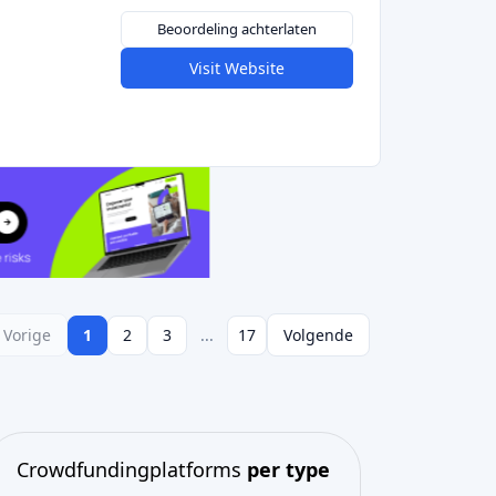
Beoordeling achterlaten
Visit Website
Vorige
1
2
3
...
17
Volgende
Crowdfundingplatforms
per type