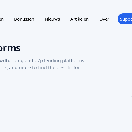
en
Bonussen
Nieuws
Artikelen
Over
Suppo
orms
wdfunding and p2p lending platforms.
urns, and more to find the best fit for