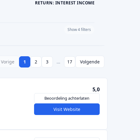
RETURN: INTEREST INCOME
Show 4 filters
PLATFORM CURRENCY
Vorige
1
2
3
...
17
Volgende
5,0
Beoordeling achterlaten
Visit Website