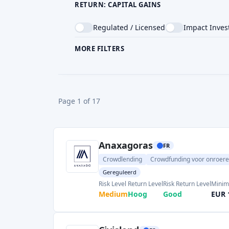
RETURN: CAPITAL GAINS
Regulated / Licensed
Impact Inves
MORE FILTERS
CROWDFUNDING TYPE
COU
Page 1 of 17
Anaxagoras
FR
Crowdlending
Crowdfunding voor onroer
Gereguleerd
Risk Level
Return Level
Risk Return Level
Minim
Medium
Hoog
Good
EUR 