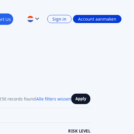
rt Us
Sign in
Account aanmaken
150 records found
Alle filters wissen
Apply
RISK LEVEL