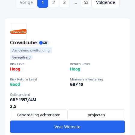
Vorige
1
2
3
...
53
Volgende
Crowdcube
GB
Aandelencrowdfunding
Gereguleerd
Risk Level
Return Level
Hoog
Hoog
Risk Return Level
Minimale investering
Good
GBP 10
Gefinancierd
GBP 1357,04M
2,5
Beoordeling achterlaten
projecten
Visit Website