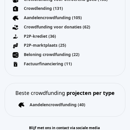
Crowdlending
(131)
Aandelencrowdfunding
(105)
Crowdfunding voor donaties
(62)
P2P-krediet
(36)
P2P-marktplaats
(25)
Beloning crowdfunding
(22)
Factuurfinanciering
(11)
Beste crowdfunding
projecten per type
Aandelencrowdfunding
(40)
Blijf met ons in contact via sociale media