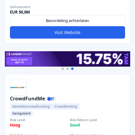
Gefinancierd
EUR 50,0M
Beoordeling achterlaten
Visit Website
CrowdFundMe
IT
Aandelencrowdfunding
Crowdlending
Gereguleerd
Risk Level
Risk Return Level
Hoog
Good