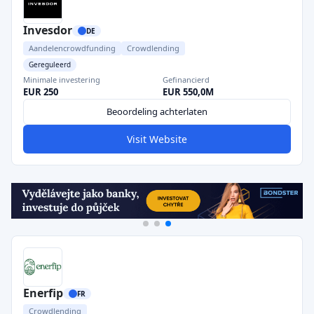
Invesdor
DE
Aandelencrowdfunding
Crowdlending
Gereguleerd
Minimale investering
Gefinancierd
EUR 250
EUR 550,0M
Beoordeling achterlaten
Visit Website
Enerfip
FR
Crowdlending