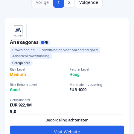
Vorige
1
2
Volgende
Anaxagoras
FR
Crowdlending
Crowdfunding voor onroerend goed
Aandelencrowdfunding
Gereguleerd
Risk Level
Return Level
Medium
Hoog
Risk Return Level
Minimale investering
Good
EUR 1000
Gefinancierd
EUR 922,1M
5,0
Beoordeling achterlaten
Visit Website