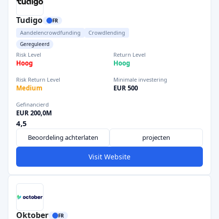
Tudigo
FR
Aandelencrowdfunding
Crowdlending
Gereguleerd
Risk Level
Return Level
Hoog
Hoog
Risk Return Level
Minimale investering
Medium
EUR 500
Gefinancierd
EUR 200,0M
4,5
Beoordeling achterlaten
projecten
Visit Website
Oktober
FR