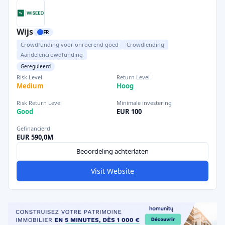
Wijs
FR
Crowdfunding voor onroerend goed
Crowdlending
Aandelencrowdfunding
Gereguleerd
Risk Level
Return Level
Medium
Hoog
Risk Return Level
Minimale investering
Good
EUR 100
Gefinancierd
EUR 590,0M
Beoordeling achterlaten
Visit Website