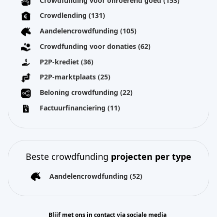
Crowdfunding voor onroerend goed
(153)
Crowdlending
(131)
Aandelencrowdfunding
(105)
Crowdfunding voor donaties
(62)
P2P-krediet
(36)
P2P-marktplaats
(25)
Beloning crowdfunding
(22)
Factuurfinanciering
(11)
Beste crowdfunding
projecten per type
Aandelencrowdfunding
(52)
Blijf met ons in contact via sociale media