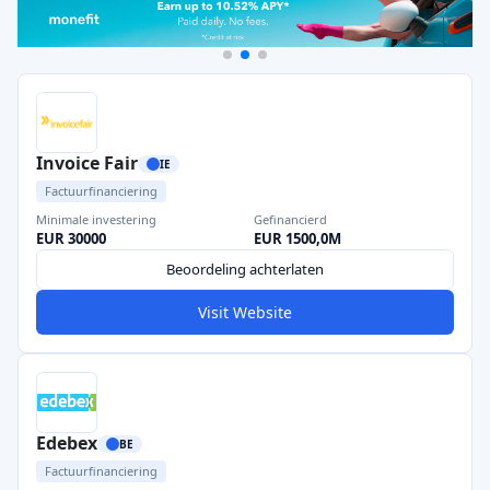
Invoice Fair
IE
Factuurfinanciering
Minimale investering
Gefinancierd
EUR 30000
EUR 1500,0M
Beoordeling achterlaten
Visit Website
Edebex
BE
Factuurfinanciering