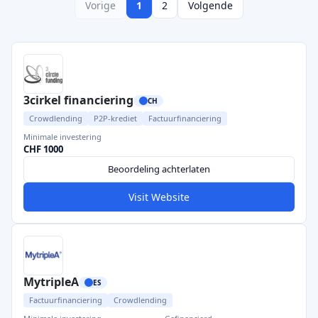
Vorige
1
2
Volgende
3cirkel financiering
CH
Crowdlending
P2P-krediet
Factuurfinanciering
Minimale investering
CHF 1000
Beoordeling achterlaten
Visit Website
MytripleA
ES
Factuurfinanciering
Crowdlending