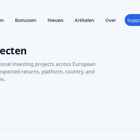
en
Bonussen
Nieuws
Artikelen
Over
Suppo
ecten
ional investing projects across European
 expected returns, platform, country, and
es.