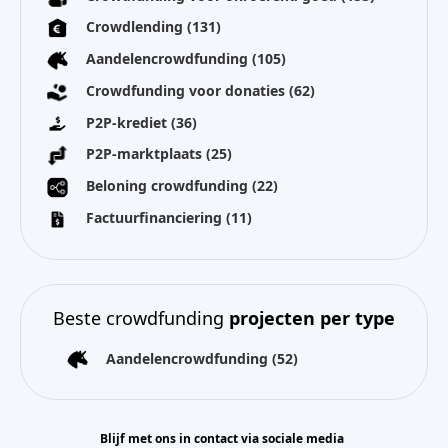
Crowdlending
(131)
Aandelencrowdfunding
(105)
Crowdfunding voor donaties
(62)
P2P-krediet
(36)
P2P-marktplaats
(25)
Beloning crowdfunding
(22)
Factuurfinanciering
(11)
Beste crowdfunding
projecten per type
Aandelencrowdfunding
(52)
Blijf met ons in contact via sociale media