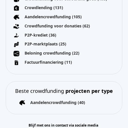
Crowdlending
(131)
Aandelencrowdfunding
(105)
Crowdfunding voor donaties
(62)
P2P-krediet
(36)
P2P-marktplaats
(25)
Beloning crowdfunding
(22)
Factuurfinanciering
(11)
Beste crowdfunding
projecten per type
Aandelencrowdfunding
(40)
Blijf met ons in contact via sociale media