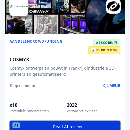
AANDELENCROWDFUNDING
AI SCORE: 75
3D PRINTING
COSMYX
Cosmyx ontwerpt en bouwt in Frankrijk industriële 3D-
printers en geautomatiseerd
Target amount
0,4 MEUR
x10
2032
Potentiële rendementen
Verwachte exitjaar
Read AI review