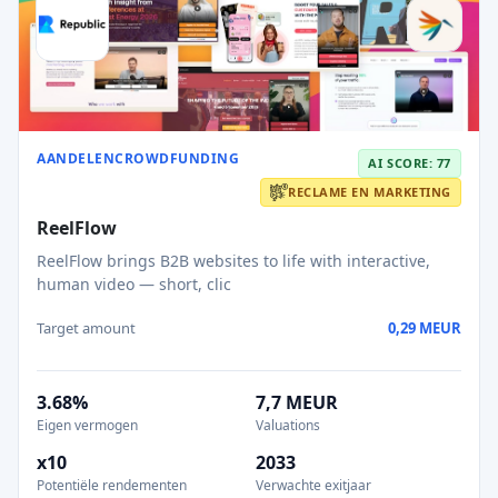
AANDELENCROWDFUNDING
AI SCORE: 77
RECLAME EN MARKETING
ReelFlow
ReelFlow brings B2B websites to life with interactive,
human video — short, clic
Target amount
0,29 MEUR
3.68%
7,7 MEUR
Eigen vermogen
Valuations
x10
2033
Potentiële rendementen
Verwachte exitjaar