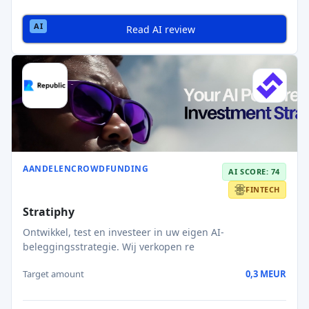
Read AI review
AANDELENCROWDFUNDING
AI SCORE: 74
FINTECH
Stratiphy
Ontwikkel, test en investeer in uw eigen AI-
beleggingsstrategie. Wij verkopen re
Target amount
0,3 MEUR