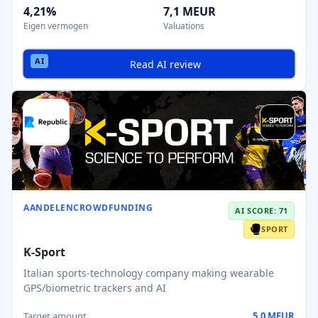
4,21%
7,1 MEUR
Eigen vermogen
Valuations
Read AI review
AANDELENCROWDFUNDING
AI SCORE: 71
SPORT
K-Sport
Italian sports-technology company making wearable
GPS/biometric trackers and AI
Target amount
5,0 MEUR