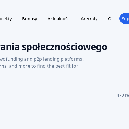
ojekty
Bonusy
Aktualności
Artykuły
O
Sup
wania społecznościowego
wdfunding and p2p lending platforms.
urns, and more to find the best fit for
470 r