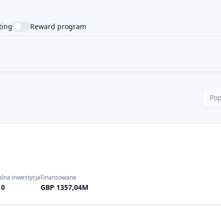
ting
Reward program
NTRY
SUPPORTED LANGUAGE
Pop
lna inwestycja
Finansowane
10
GBP 1357,04M