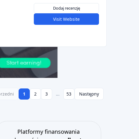
Dodaj recenzję
Visit Website
rzedni
1
2
3
...
53
Następny
Platformy finansowania