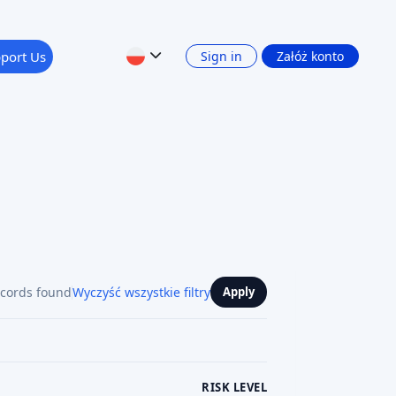
port Us
Sign in
Załóż konto
ecords found
Wyczyść wszystkie filtry
Apply
RISK LEVEL