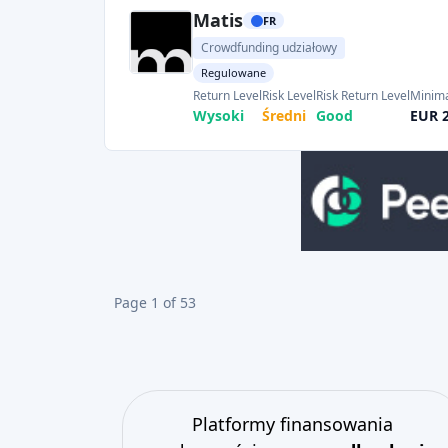
Matis
FR
Crowdfunding udziałowy
Regulowane
Return Level
Risk Level
Risk Return Level
Minima
Wysoki
Średni
Good
EUR 
Page 1 of 53
Platformy finansowania