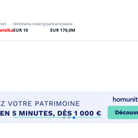
evel
Minimalna inwestycja
Finansowane
wielka
EUR 10
EUR 170,0M