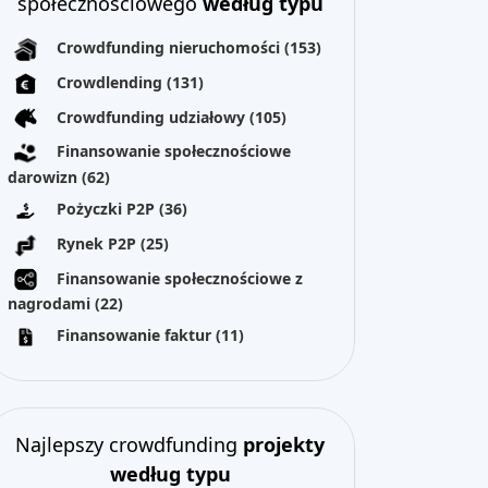
społecznościowego
według typu
Crowdfunding nieruchomości
(153)
Crowdlending
(131)
Crowdfunding udziałowy
(105)
Finansowanie społecznościowe
darowizn
(62)
Pożyczki P2P
(36)
Rynek P2P
(25)
Finansowanie społecznościowe z
nagrodami
(22)
Finansowanie faktur
(11)
Najlepszy crowdfunding
projekty
według typu