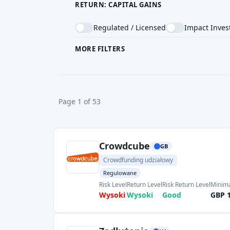
RETURN: CAPITAL GAINS
Regulated / Licensed
Impact Inves
MORE FILTERS
CROWDFUNDING TYPE
COU
Page 1 of 53
Crowdcube
GB
Crowdfunding udziałowy
Regulowane
Risk Level
Return Level
Risk Return Level
Minima
Wysoki
Wysoki
Good
GBP 