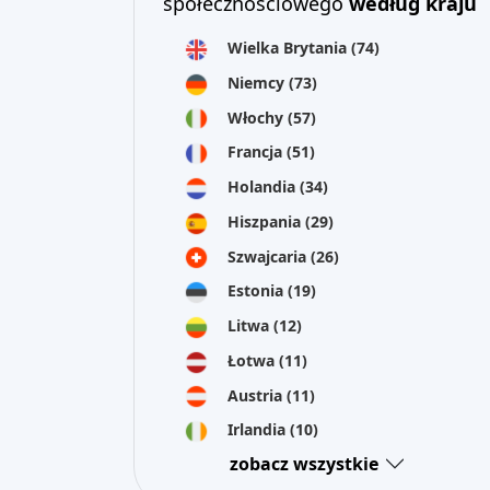
społecznościowego
według kraju
Wielka Brytania
(74)
Niemcy
(73)
Włochy
(57)
Francja
(51)
Holandia
(34)
Hiszpania
(29)
Szwajcaria
(26)
Estonia
(19)
Litwa
(12)
Łotwa
(11)
Austria
(11)
Irlandia
(10)
zobacz wszystkie