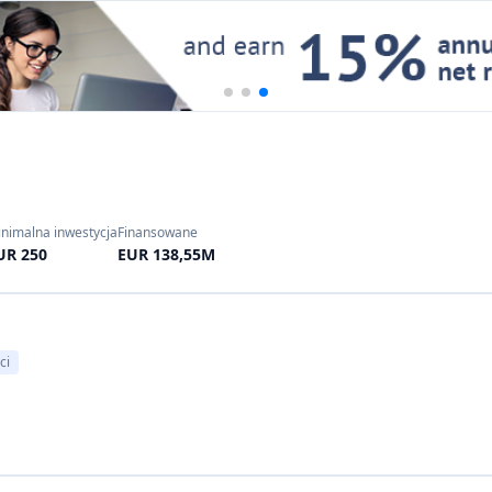
nimalna inwestycja
Finansowane
UR 250
EUR 138,55M
ci