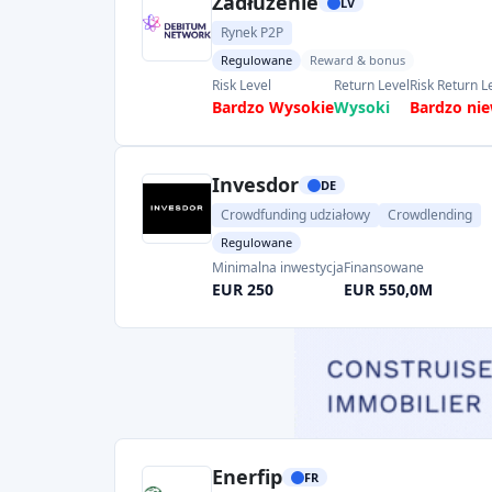
Zadłużenie
LV
Rynek P2P
Regulowane
Reward & bonus
Risk Level
Return Level
Risk Return L
Bardzo Wysokie
Wysoki
Bardzo nie
Invesdor
DE
Crowdfunding udziałowy
Crowdlending
Regulowane
Minimalna inwestycja
Finansowane
EUR 250
EUR 550,0M
Enerfip
FR