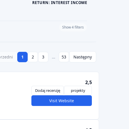
RETURN: INTEREST INCOME
Show 4 filters
PLATFORM CURRENCY
rzedni
1
2
3
...
53
Następny
2,5
Dodaj recenzję
projekty
Visit Website