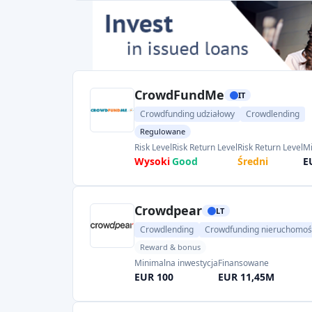
CrowdFundMe
IT
Crowdfunding udziałowy
Crowdlending
Regulowane
Risk Level
Risk Return Level
Risk Return Level
Mi
Wysoki
Good
Średni
E
Crowdpear
LT
Crowdlending
Crowdfunding nieruchomoś
Reward & bonus
Minimalna inwestycja
Finansowane
EUR 100
EUR 11,45M