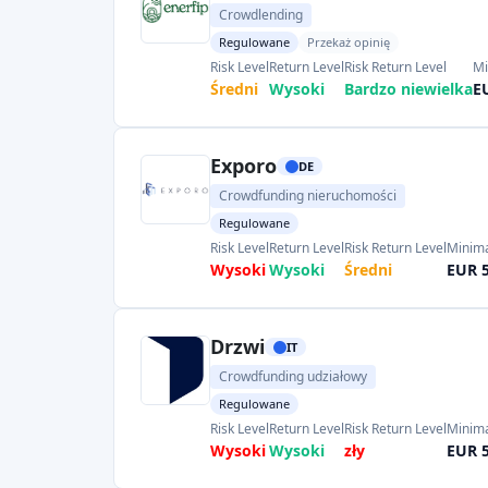
Crowdlending
Regulowane
Przekaż opinię
Risk Level
Return Level
Risk Return Level
Mi
Średni
Wysoki
Bardzo niewielka
E
Exporo
DE
Crowdfunding nieruchomości
Regulowane
Risk Level
Return Level
Risk Return Level
Minima
Wysoki
Wysoki
Średni
EUR 
Drzwi
IT
Crowdfunding udziałowy
Regulowane
Risk Level
Return Level
Risk Return Level
Minima
Wysoki
Wysoki
zły
EUR 