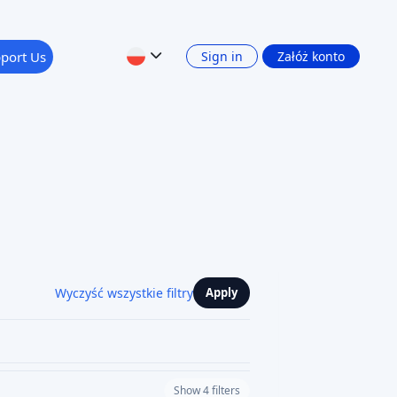
port Us
Sign in
Załóż konto
Wyczyść wszystkie filtry
Apply
Show 4 filters