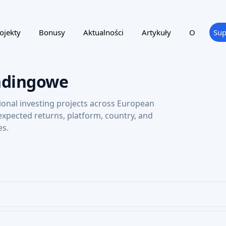
ojekty
Bonusy
Aktualności
Artykuły
O
Sup
ndingowe
ional investing projects across European
 expected returns, platform, country, and
es.