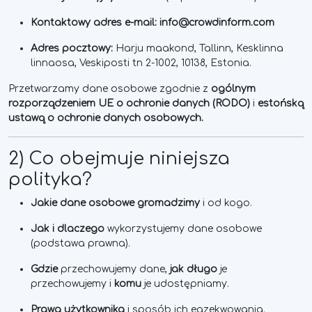
Kontaktowy adres e-mail:
info@crowdinform.com
Adres pocztowy:
Harju maakond, Tallinn, Kesklinna
linnaosa, Veskiposti tn 2-1002, 10138, Estonia.
Przetwarzamy dane osobowe zgodnie z
ogólnym
rozporządzeniem UE o ochronie danych (RODO)
i
estońską
ustawą o ochronie danych osobowych.
2) Co obejmuje niniejsza
polityka?
Jakie dane osobowe gromadzimy
i od kogo.
Jak i dlaczego
wykorzystujemy dane osobowe
(podstawa prawna).
Gdzie
przechowujemy dane,
jak długo
je
przechowujemy i
komu
je udostępniamy.
Prawa użytkownika
i sposób ich egzekwowania.