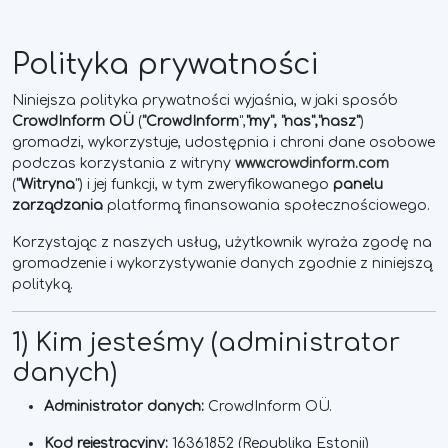
Polityka prywatności
Niniejsza polityka prywatności wyjaśnia, w jaki sposób
CrowdInform OÜ
(
"CrowdInform
",
"my", "nas",
"
nasz
"
)
gromadzi, wykorzystuje, udostępnia i chroni dane osobowe
podczas korzystania z witryny
www.crowdinform.com
(
"Witryna
") i jej funkcji, w tym zweryfikowanego
panelu
zarządzania
platformą finansowania społecznościowego.
Korzystając z naszych usług, użytkownik wyraża zgodę na
gromadzenie i wykorzystywanie danych zgodnie z niniejszą
polityką.
1) Kim jesteśmy (administrator
danych)
Administrator danych:
CrowdInform OÜ.
Kod rejestracyjny:
16361852 (Republika Estonii)