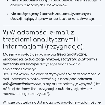
Nie sprzedajemy danych osobowych.
Nie sprzedajemy
danych osobowych użytkowników.
Nie podejmujemy żadnych zautomatyzowanych
decyzji mających prawne lub istotne konsekwencje.
9) Wiadomości e-mail z
treściami analitycznymi i
informacjami (rezygnacja).
Możemy wysyłać użytkownikowi
treści analityczne,
wiadomości, aktualizacje rynkowe, statystyki platformy i
materiały edukacyjne
dotyczące finansowania
społecznościowego.
Jeśli użytkownik
nie
chce otrzymywać takich wiadomości e-
mail, powinien skontaktować się
z nami pod adresem
info@crowdinform.com
, a my przestaniemy je wysyłać. (Jeśli
później dodamy
link rezygnacji z sub
skrypcji, również
możesz z niego skorzystać).
W razie potrzeby nadal mogą być wysyłane wiadomości e-