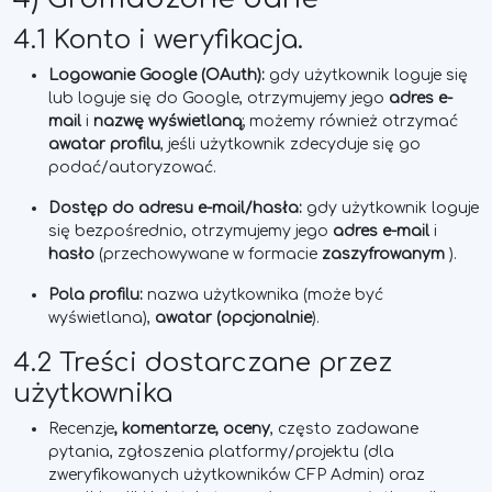
4.1 Konto i weryfikacja.
Logowanie Google (OAuth):
gdy użytkownik loguje się
lub loguje się do Google, otrzymujemy jego
adres e-
mail
i
nazwę wyświetlaną
; możemy również otrzymać
awatar profilu
, jeśli użytkownik zdecyduje się go
podać/autoryzować.
Dostęp do
adresu e-mail/hasła
:
gdy użytkownik loguje
się bezpośrednio, otrzymujemy jego
adres e-mail
i
hasło
(przechowywane w formacie
zaszyfrowanym
).
Pola profilu:
nazwa użytkownika (może być
wyświetlana),
awatar (opcjonalnie
).
4.2 Treści dostarczane przez
użytkownika
Recenzje
, komentarze, oceny
, często zadawane
pytania, zgłoszenia platformy/projektu (dla
zweryfikowanych użytkowników CFP Admin) oraz