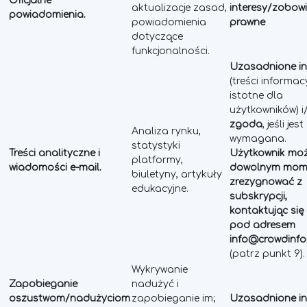
Oficjalne
aktualizacje zasad,
interesy/zobow
powiadomienia.
powiadomienia
prawne
dotyczące
funkcjonalności.
Uzasadnione in
(treści informac
istotne dla
użytkowników) i
zgoda
, jeśli jest
Analiza rynku,
wymagana.
statystyki
Treści analityczne i
Użytkownik mo
platformy,
wiadomości e-mail.
dowolnym mom
biuletyny, artykuły
zrezygnować z
edukacyjne.
subskrypcji,
kontaktując się
pod adresem
info@crowdinf
(patrz punkt 9).
Wykrywanie
Zapobieganie
nadużyć i
oszustwom/nadużyciom
zapobieganie im;
Uzasadnione in