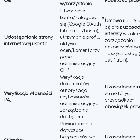
Cel
Podstawa pra
wykorzystania
Utworzenie
konta/zalogowanie
Umowa
(art. 6 us
się (Google OAuth
b)) oraz
uzasad
lub e-mail/hasło),
interesy
w zakre
Udostępnianie strony
utrzymanie profilu,
zarządzania i
internetowej i konta
aktywacja
bezpieczeństw
ocen/komentarzy,
naszych usług (
panel
ust. 1 lit. f)).
administracyjny
GFP.
Weryfikacja
dokumentów,
Uzasadnione in
autoryzacja
Weryfikacja własności
w niektórych
użytkowników
PA.
przypadkach
administracyjnych,
obowiązek pra
zarządzanie
dostępem.
Powiadomienia
dotyczące
bezpieczeństwa,
Uzasadnione