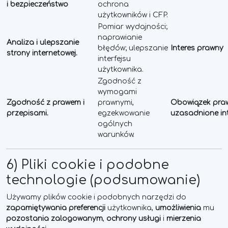
i bezpieczeństwo
ochrona
użytkowników i CFP.
Pomiar wydajności;
naprawianie
Analiza i ulepszanie
błędów; ulepszanie
Interes prawny
strony internetowej.
interfejsu
użytkownika.
Zgodność z
wymogami
Zgodność z prawem i
prawnymi,
Obowiązek pra
przepisami.
egzekwowanie
uzasadnione in
ogólnych
warunków.
6) Pliki cookie i podobne
technologie (podsumowanie)
Używamy plików cookie i podobnych narzędzi do
zapamiętywania preferencji
użytkownika,
umożliwienia
mu
pozostania zalogowanym
,
ochrony usługi
i
mierzenia