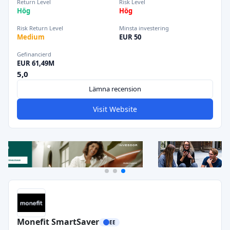
Return Level
Risk Level
Hög
Hög
Risk Return Level
Minsta investering
Medium
EUR 50
Gefinancierd
EUR 61,49M
5,0
Lämna recension
Visit Website
Monefit SmartSaver
EE