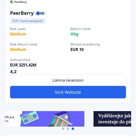
PeerBerry
HR
P2P-marknadsplats
Risk Level
Return Level
Medium
Hög
Risk Return Level
Minsta investering
Medium
EUR 10
Gefinancierd
EUR 3251,42M
4,2
Lämna recension
Visit Website