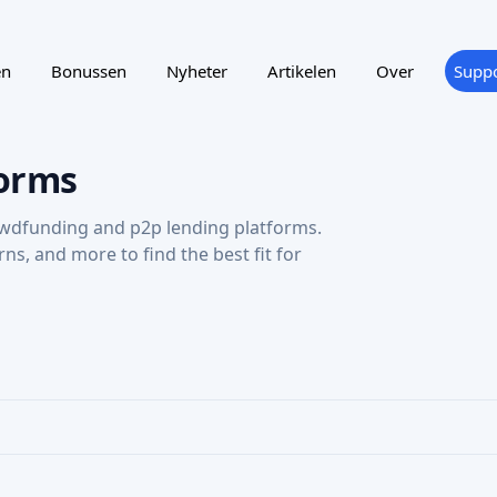
ting
Reward program
NTRY
SUPPORTED LANGUAGE