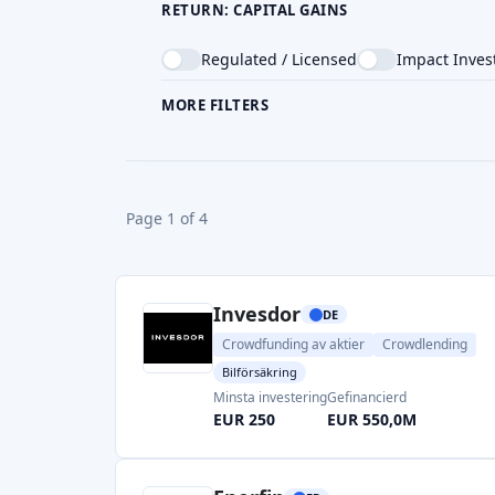
Invesdor
DE
Crowdfunding av aktier
Crowdlending
Bilförsäkring
Minsta investering
Gefinancierd
EUR 250
EUR 550,0M
Enerfip
FR
Crowdlending
Bilförsäkring
Beoordeling geven
Risk Level
Return Level
Risk Return Level
Minsta
Medium
Hög
Väldigt låg
EUR 
Solarify
CH
Crowdfunding av aktier
Return Level
Risk Level
Risk Return Level
Minsta