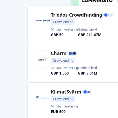
Minsta investering
Gefinancierd
GBP 1,500
GBP 3,01M
KlimatSvärm
DE
Crowdlending
Minsta investering
EUR 500
Page 1 of 4