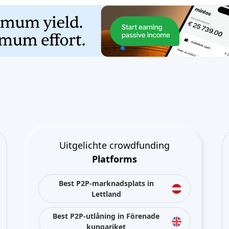
Uitgelichte crowdfunding
Platforms
Best P2P-marknadsplats in
Lettland
Best P2P-utlåning in Förenade
kungariket
Best Crowdlending in
Nederländerna
Best Crowdfunding av aktier in
Italien
Best Real Estate Crowdfunding in
Tyskland
Best Crowdlending in Förenade