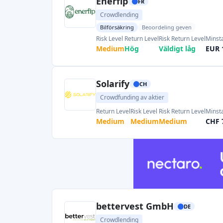
Medium
Medium
Medium
CHF 
bettervest GmbH
DE
Crowdlending
Minsta investering
Gefinancierd
EUR 50
EUR 23,8M
GoParity
PT
Crowdlending
Minsta investering
Gefinancierd
EUR 5
EUR 40,76M