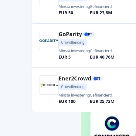
Ener2Crowd
IT
Crowdlending
Minsta investering
Gefinancierd
EUR 100
EUR 25,73M
Triodos Crowdfunding
GB
Crowdlending
Minsta investering
Gefinancierd
GBP 50
GBP 211,47M
Charm
GB
Crowdlending