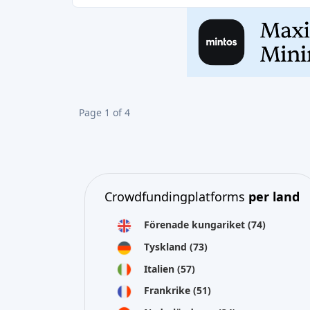
Crowdfundingplatforms
per land
Förenade kungariket
(74)
Tyskland
(73)
Italien
(57)
Frankrike
(51)
Nederländerna
(34)
Spanien
(29)
Schweiz
(26)
Estland
(19)
Litauen
(12)
Lettland
(11)
Österrike
(11)
Irland
(10)