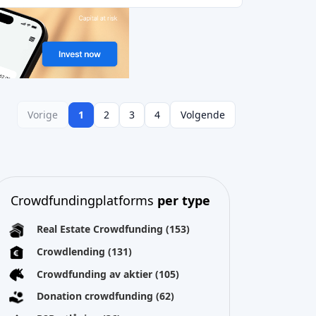
Crowdfundingplatforms
per type
Real Estate Crowdfunding
(153)
Crowdlending
(131)
Crowdfunding av aktier
(105)
Donation crowdfunding
(62)
P2P-utlåning
(36)
P2P-marknadsplats
(25)
Crowdfunding med belöning
(22)
Finansiering av fakturor
(11)
Beste crowdfunding
projecten per
type