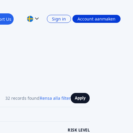
32 records found
Rensa alla filter
Apply
RISK LEVEL
RETURN: INTEREST INCOME
Show 4 filters
PLATFORM CURRENCY
Vorige
1
2
3
4
Volgende