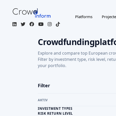
your portfolio.
Filter
AKTIV
INVESTMENT TYPES
RISK RETURN LEVEL
RETURN: CAPITAL GAINS
Regulated / Licensed
Impact Inves
MORE FILTERS
CROWDFUNDING TYPE
COU
Page 1 of 4