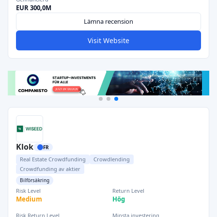
EUR 300,0M
Lämna recension
Visit Website
Klok
FR
Real Estate Crowdfunding
Crowdlending
Crowdfunding av aktier
Bilförsäkring
Risk Level
Return Level
Medium
Hög
Risk Return Level
Minsta investering