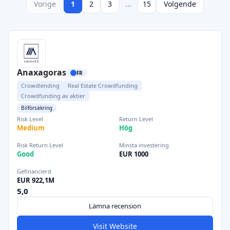
Vorige
1
2
3
...
15
Volgende
Anaxagoras
FR
Crowdlending
Real Estate Crowdfunding
Crowdfunding av aktier
Bilförsäkring
Risk Level
Return Level
Medium
Hög
Risk Return Level
Minsta investering
Good
EUR 1000
Gefinancierd
EUR 922,1M
5,0
Lämna recension
Visit Website