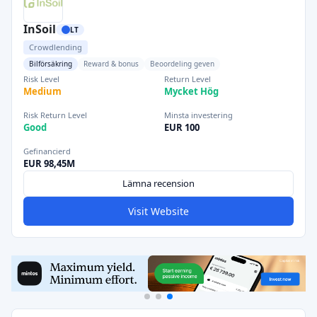
InSoil
LT
Crowdlending
Bilförsäkring
Reward & bonus
Beoordeling geven
Risk Level
Return Level
Medium
Mycket Hög
Risk Return Level
Minsta investering
Good
EUR 100
Gefinancierd
EUR 98,45M
Lämna recension
Visit Website