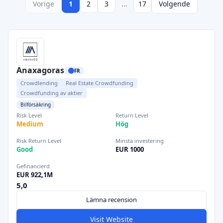
Vorige
1
2
3
...
17
Volgende
Anaxagoras
FR
Crowdlending
Real Estate Crowdfunding
Crowdfunding av aktier
Bilförsäkring
Risk Level
Return Level
Medium
Hög
Risk Return Level
Minsta investering
Good
EUR 1000
Gefinancierd
EUR 922,1M
5,0
Lämna recension
Visit Website