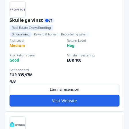
Skulle ge vinst
LT
Real Estate Crowdfunding
Bilförsäkring
Reward & bonus
Beoordeling geven
Risk Level
Return Level
Medium
Hög
Risk Return Level
Minsta investering
Good
EUR 100
Gefinancierd
EUR 335,97M
4,8
Lämna recension
Visit Website