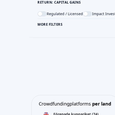
RETURN: CAPITAL GAINS
Regulated / Licensed
Impact Inves
MORE FILTERS
CROWDFUNDING TYPE
COU
Crowdfundingplatforms
per land
Förenade kungariket
(74)