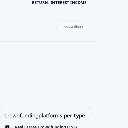
RETURN: INTEREST INCOME
Show 4 filters
PLATFORM CURRENCY
Crowdfundingplatforms
per type
Real Estate Crowdfunding
(153)