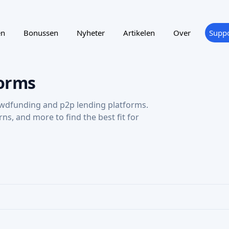
en
Bonussen
Nyheter
Artikelen
Over
Suppo
orms
wdfunding and p2p lending platforms.
urns, and more to find the best fit for