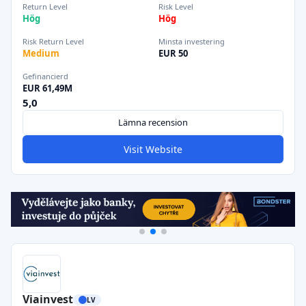
Return Level
Risk Level
Hög
Hög
Risk Return Level
Minsta investering
Medium
EUR 50
Gefinancierd
EUR 61,49M
5,0
Lämna recension
Visit Website
Viainvest
LV