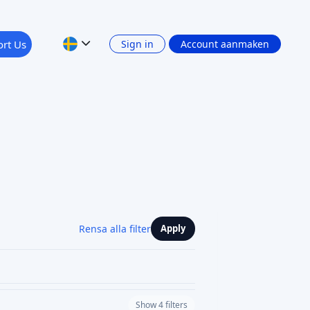
rt Us
Sign in
Account aanmaken
Rensa alla filter
Apply
Show 4 filters