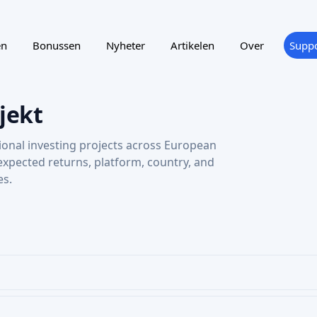
en
Bonussen
Nyheter
Artikelen
Over
Suppo
jekt
ional investing projects across European
 expected returns, platform, country, and
es.