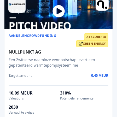
AANDELENCROWDFUNDING
AI SCORE: 68
GREEN ENERGY
NULLPUNKT AG
Een Zwitserse naamloze vennootschap levert een
gepatenteerd warmtepompsysteem me
Target amount
0,45 MEUR
10,09 MEUR
310%
Valuations
Potentiële rendementen
2030
Verwachte exitjaar