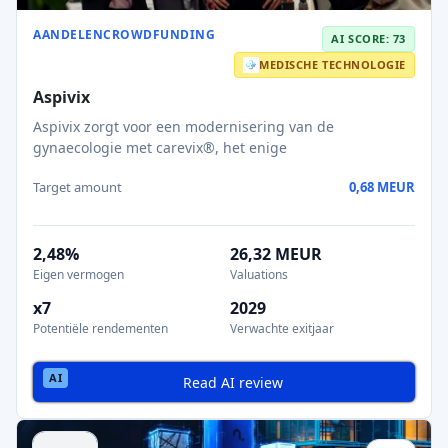
AANDELENCROWDFUNDING
AI SCORE: 73
MEDISCHE TECHNOLOGIE
Aspivix
Aspivix zorgt voor een modernisering van de
gynaecologie met carevix®, het enige
Target amount
0,68 MEUR
2,48%
26,32 MEUR
Eigen vermogen
Valuations
x7
2029
Potentiële rendementen
Verwachte exitjaar
Read AI review