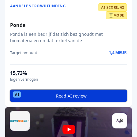
AANDELENCROWDFUNDING
AI SCORE: 62
MODE
Ponda
Ponda is een bedrijf dat zich bezighoudt met
biomaterialen en dat textiel van de
Target amount
1,4 MEUR
15,73%
Eigen vermogen
Read AI review