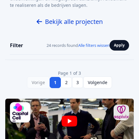
te realiseren als de bedrijven slagen.
Bekijk alle projecten
Filter
24 records found
Alle filters wissen
Apply
Page 1 of 3
Vorige
1
2
3
Volgende