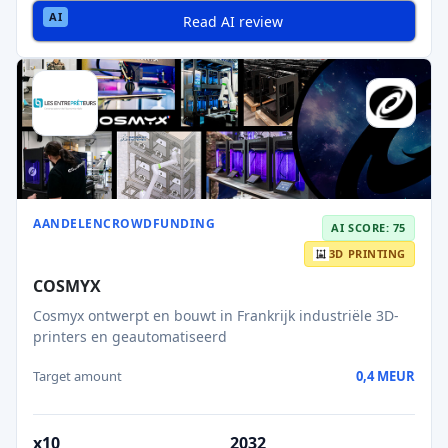
Read AI review
AANDELENCROWDFUNDING
AI SCORE: 75
3D PRINTING
COSMYX
Cosmyx ontwerpt en bouwt in Frankrijk industriële 3D-
printers en geautomatiseerd
Target amount
0,4 MEUR
x10
2032