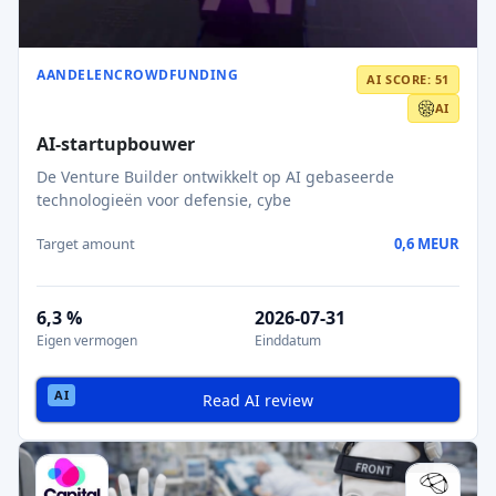
AANDELENCROWDFUNDING
AI SCORE: 51
AI
AI-startupbouwer
De Venture Builder ontwikkelt op AI gebaseerde
technologieën voor defensie, cybe
Target amount
0,6 MEUR
6,3 %
2026-07-31
Eigen vermogen
Einddatum
Read AI review