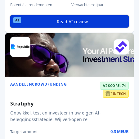
Potentiële rendementen
Verwachte exitjaar
Read AI review
AANDELENCROWDFUNDING
AI SCORE: 74
FINTECH
Stratiphy
Ontwikkel, test en investeer in uw eigen AI-
beleggingsstrategie. Wij verkopen re
Target amount
0,3 MEUR