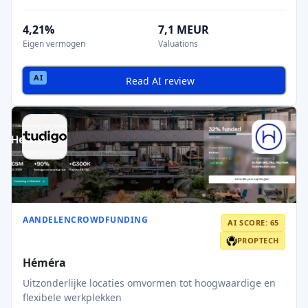
4,21%
7,1 MEUR
Eigen vermogen
Valuations
Read AI review
AANDELENCROWDFUNDING
AI SCORE: 65
PROPTECH
Héméra
Uitzonderlijke locaties omvormen tot hoogwaardige en
flexibele werkplekken