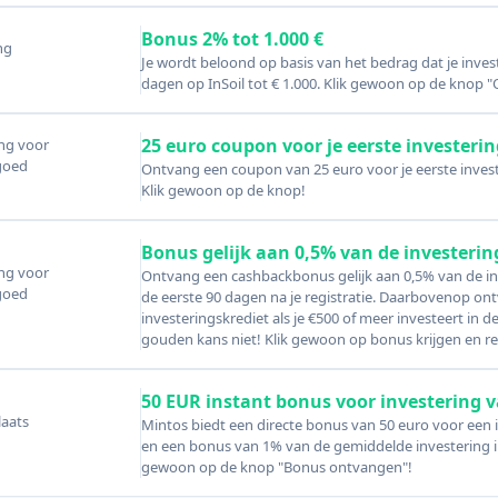
dagen op InSoil tot € 1.000. Klik gewoon op de knop 
25 euro coupon voor je eerste investerin
ng voor
goed
Ontvang een coupon van 25 euro voor je eerste invest
Klik gewoon op de knop!
Bonus gelijk aan 0,5% van de investering
ng voor
Ontvang een cashbackbonus gelijk aan 0,5% van de inv
goed
de eerste 90 dagen na je registratie. Daarbovenop on
investeringskrediet als je €500 of meer investeert in d
gouden kans niet! Klik gewoon op bonus krijgen en reg
50 EUR instant bonus voor investering v
aats
Mintos biedt een directe bonus van 50 euro voor een 
en een bonus van 1% van de gemiddelde investering in
gewoon op de knop "Bonus ontvangen"!