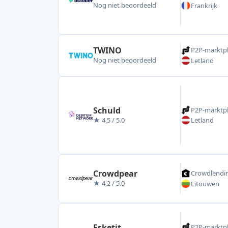
TWINO
P2P-marktpl
Nog niet beoordeeld
Letland
Schuld
P2P-marktpl
★ 4,5 / 5.0
Letland
Crowdpear
Crowdlendi
★ 4,2 / 5.0
Litouwen
Esketit
P2P-marktpl
Nog niet beoordeeld
Ierland