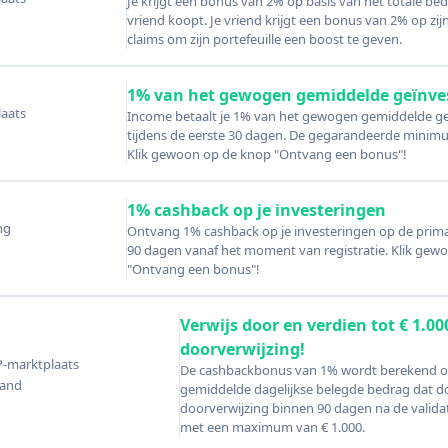
1% van het gewogen gemiddelde geïnve
aats
Income betaalt je 1% van het gewogen gemiddelde g
tijdens de eerste 30 dagen. De gegarandeerde minim
Klik gewoon op de knop "Ontvang een bonus"!
1% cashback op je investeringen
ng
Ontvang 1% cashback op je investeringen op de prim
90 dagen vanaf het moment van registratie. Klik gew
"Ontvang een bonus"!
Verwijs door en verdien tot € 1.00
doorverwijzing!
-marktplaats
De cashbackbonus van 1% wordt berekend op
land
gemiddelde dagelijkse belegde bedrag dat d
doorverwijzing binnen 90 dagen na de valida
met een maximum van € 1.000.
Bonus 2% tot 1.000 €
ng
Je wordt beloond op basis van het bedrag dat je invest