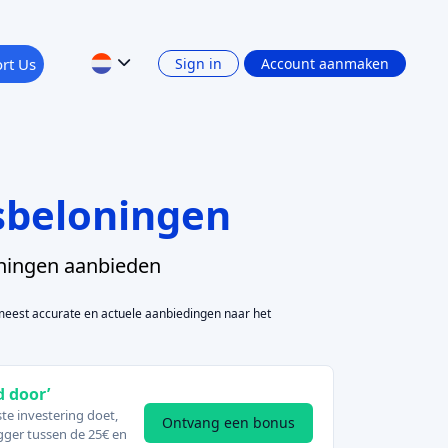
sbeloningen
oningen aanbieden
 meest accurate en actuele aanbiedingen naar het
d door’
te investering doet,
Ontvang een bonus
gger tussen de 25€ en