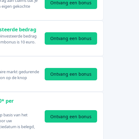
steerde bedrag
eïnvesteerde bedrag
Ontvang een bonus
umbonus is 10 euro.
aire markt gedurende
Ontvang een bonus
oon op de knop
0* per
 basis van het
Ontvang een bonus
oor uw
tiedatum is belegd,
Ontvang een bonus
eert in de eerste 30