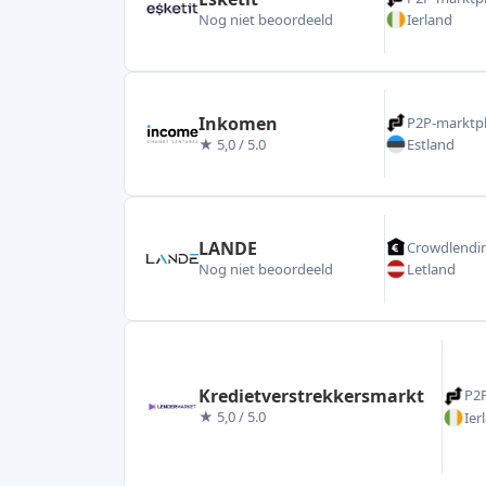
Inkomen
P2P-marktpl
★ 5,0 / 5.0
Estland
LANDE
Crowdlendi
Nog niet beoordeeld
Letland
Kredietverstrekkersmarkt
P2P
★ 5,0 / 5.0
Ier
InSoil
Crowdlendi
Nog niet beoordeeld
Litouwen