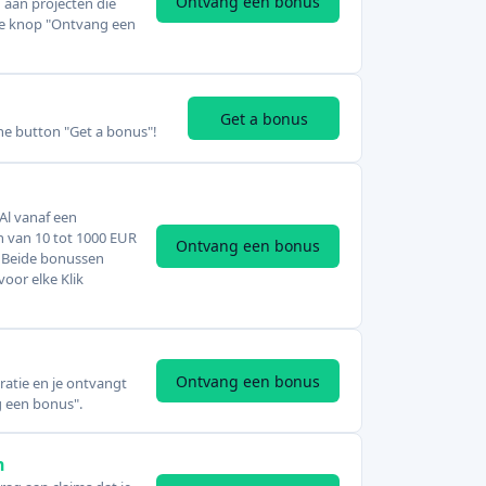
Get a bonus
the button "Get a bonus"!
Al vanaf een
n van 10 tot 1000 EUR
Ontvang een bonus
 Beide bonussen
or elke Klik
Ontvang een bonus
ratie en je ontvangt
 een bonus".
n
rag aan claims dat je
Ontvang een bonus
jn eigen gekochte