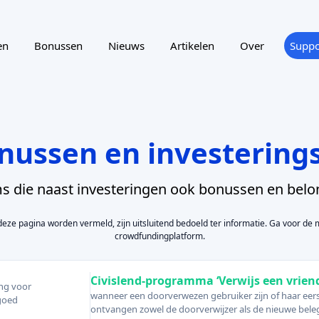
nussen en investering
rms die naast investeringen ook bonussen en bel
deze pagina worden vermeld, zijn uitsluitend bedoeld ter informatie. Ga voor de
crowdfundingplatform.
Civislend-programma ‘Verwijs een vrien
ng voor
wanneer een doorverwezen gebruiker zijn of haar eers
goed
ontvangen zowel de doorverwijzer als de nieuwe bele
75€, afhankelijk van het geïnvesteerde bedrag.
Fintown - Nodig uit en verdien geld!
ng voor