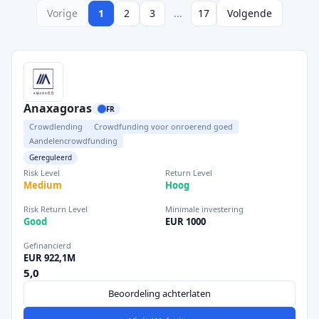
Vorige
1
2
3
...
17
Volgende
Anaxagoras
FR
Crowdlending
Crowdfunding voor onroerend goed
Aandelencrowdfunding
Gereguleerd
Risk Level
Return Level
Medium
Hoog
Risk Return Level
Minimale investering
Good
EUR 1000
Gefinancierd
EUR 922,1M
5,0
Beoordeling achterlaten