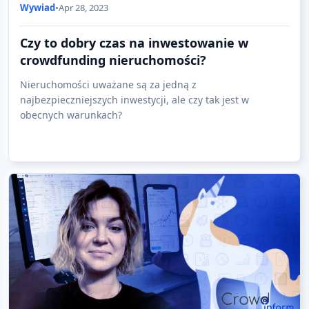
Wywiad
•
Apr 28, 2023
Czy to dobry czas na inwestowanie w
crowdfunding nieruchomości?
Nieruchomości uważane są za jedną z
najbezpieczniejszych inwestycji, ale czy tak jest w
obecnych warunkach?