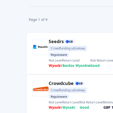
CROWDFUNDING TYPE
COU
Page 1 of 9
Seedrs
GB
Crowdfunding udziałowy
Regulowane
Risk Level
Return Level
Risk Return Leve
Wysoki
Bardzo Wysokie
Good
Crowdcube
GB
Crowdfunding udziałowy
Regulowane
Risk Level
Return Level
Risk Return Level
Minima
Wysoki
Wysoki
Good
GBP 