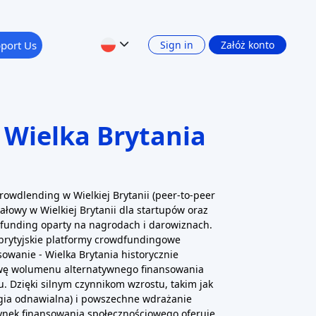
port Us
Sign in
Załóż konto
Wielka Brytania
owdlending w Wielkiej Brytanii (peer-to-peer
ałowy w Wielkiej Brytanii dla startupów oraz
dfunding oparty na nagrodach i darowiznach.
brytyjskie platformy crowdfundingowe
owanie - Wielka Brytania historycznie
wę wolumenu alternatywnego finansowania
u. Dzięki silnym czynnikom wzrostu, takim jak
rgia odnawialna) i powszechne wdrażanie
 rynek finansowania społecznościowego oferuje