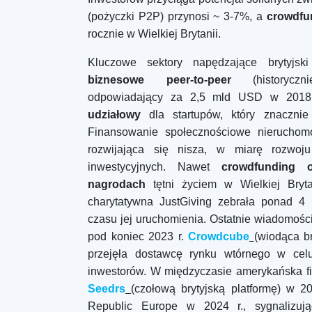
(pożyczki P2P) przynosi ~ 3-7%, a
crowdfu
rocznie w Wielkiej Brytanii.
Kluczowe sektory napędzające brytyjs
biznesowe peer-to-peer
(historyczn
odpowiadający za 2,5 mld USD w 2018 
udziałowy
dla startupów, który znacznie 
Finansowanie społecznościowe nieruchomo
rozwijająca się nisza, w miarę rozwoju
inwestycyjnych. Nawet
crowdfunding 
nagrodach
tętni życiem w Wielkiej Bryta
charytatywna JustGiving zebrała ponad 4 
czasu jej uruchomienia. Ostatnie wiadomośc
pod koniec 2023 r.
Crowdcube
(wiodąca br
przejęła dostawcę rynku wtórnego w celu
inwestorów. W międzyczasie amerykańska fir
Seedrs
(czołową brytyjską platformę) w 2
Republic Europe w 2024 r., sygnalizują