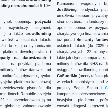
Kamieniem węgielnym bry
nding nieruchomości
5-10%
JustGiving
, londyńska pla
umożliwia osobom prywatny
ki rynek obejmują
pożyczki
stron do zbierania funduszy
ie największy segment,
apele o pomoc w przypadku
r.), a także
crowdfunding
charytatywnego finansowania
wzrósł w ostatnich latach.
już ponad
4
miliardy
funtów
ści to kolejna dynamicznie
ostatnich latach (do 2025 
 platform deweloperskich i
charytatywnych i 22 miliony
oparty na darowiznach i
takie jak słynna kampania kap
nii - na przykład platforma
miliony funtów dla NHS na J
miliardy funtów darowizn od
osiągnąć crowdfunding opar
i podkreślają dynamikę rynku:
GoFundMe
(amerykańska pla
ytyjska platforma kapitałowa)
w celach osobistych - od 
 zwiększenia płynności dla
projekty Eagle Scout) i
C
ma fintech Republic przejęła
kampanie społecznościowe i 
022 r. i przemianowała ją na
brytyjska platforma poś
c globalne zainteresowanie
crowdfundingowi ulepszeń l