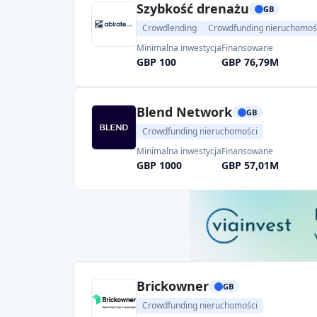
Szybkość drenażu
GB
Crowdlending
Crowdfunding nieruchomoś
Minimalna inwestycja
Finansowane
GBP 100
GBP 76,79M
Blend Network
GB
Crowdfunding nieruchomości
Minimalna inwestycja
Finansowane
GBP 1000
GBP 57,01M
Brickowner
GB
Crowdfunding nieruchomości