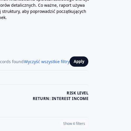
torów detalicznych. Co ważne, raport używa
ej struktury, aby poprowadzić początkujących
nek.
ecords found
Wyczyść wszystkie filtry
Apply
RISK LEVEL
RETURN: INTEREST INCOME
Show 4 filters