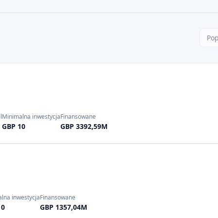
NTRY
SUPPORTED LANGUAGE
Pop
l
Minimalna inwestycja
Finansowane
GBP 10
GBP 3392,59M
lna inwestycja
Finansowane
10
GBP 1357,04M