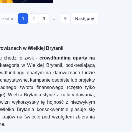
rzedni
1
2
3
...
9
Następny
owiznach w Wielkiej Brytanii
u chodzi o zysk -
crowdfunding oparty na
ategorią w Wielkiej Brytanii, podkreślającą
wdfundingu opartym na darowiznach ludzie
 charytatywne, kampanie osobiste lub projekty
żadnego zwrotu finansowego (często tylko
e). Wielka Brytania słynie z kultury dawania,
owizn wykorzystały tę hojność z niezwykłym
 Wielka Brytania konsekwentnie plasuje się
h krajów na świecie pod względem zbierania
ne.