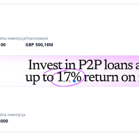
lna inwestycja
Finansowane
100
GBP 500,18M
lna inwestycja
3000