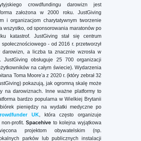
tyjskiego crowdfundingu darowizn jest
tforma założona w 2000 roku. JustGiving
m i organizacjom charytatywnym tworzenie
 na wszystko, od sponsorowania maratonów po
 katastrof. JustGiving stał się centrum
 społecznościowego - od 2016 r. przetworzył
darowizn, a liczba ta znacznie wzrosła w
r. JustGiving obsługuje 25 700 organizacji
 użytkowników na całym świecie). Wydarzenia
itana Toma Moore'a z 2020 r. (który zebrał 32
ustGiving) pokazują, jak ogromną skalę może
ty na darowiznach. Inne ważne platformy to
tforma bardzo popularna w Wielkiej Brytanii
zbiórek pieniędzy na wydatki medyczne po
rowdfunder UK
, która często organizuje
non-profit.
Spacehive
to kolejna wyjątkowa
więcona projektom obywatelskim (np.
okalnych parków lub publicznych instalacji