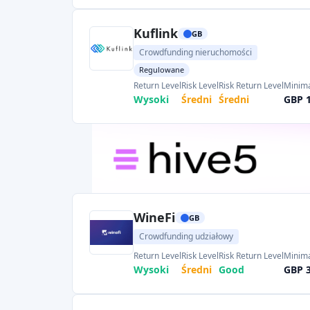
Kuflink
GB
Crowdfunding nieruchomości
Regulowane
Return Level
Risk Level
Risk Return Level
Minima
Wysoki
Średni
Średni
GBP 
WineFi
GB
Crowdfunding udziałowy
Return Level
Risk Level
Risk Return Level
Minima
Wysoki
Średni
Good
GBP 