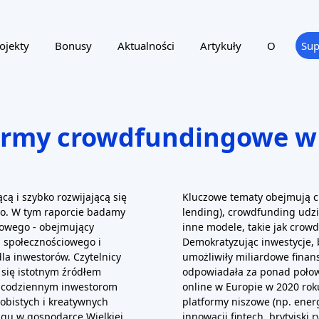
ojekty
Bonusy
Aktualności
Artykuły
O
Sup
formy crowdfundingowe w 
cą i szybko rozwijającą się
Kluczowe tematy obejmują cr
go. W tym raporcie badamy
lending), crowdfunding udzi
iowego - obejmujący
inne modele, takie jak crow
a społecznościowego i
Demokratyzując inwestycje, 
la inwestorów. Czytelnicy
umożliwiły miliardowe finans
 się istotnym źródłem
odpowiadała za ponad poło
ąc codziennym inwestorom
online w Europie w 2020 rok
obistych i kreatywnych
platformy niszowe (np. ene
ngu w gospodarce Wielkiej
innowacji fintech, brytyjski