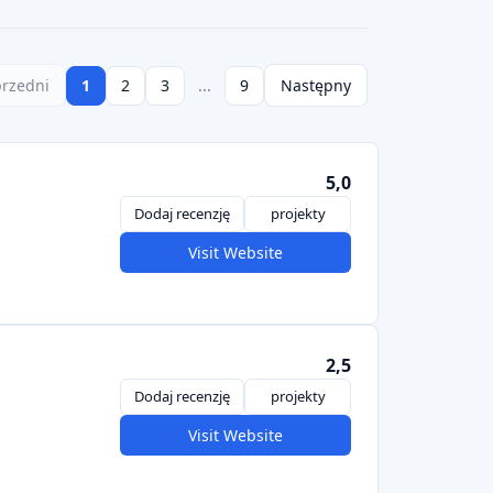
PLATFORM CURRENCY
rzedni
1
2
3
...
9
Następny
5,0
Dodaj recenzję
projekty
Visit Website
2,5
Dodaj recenzję
projekty
Visit Website