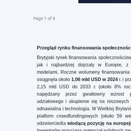
Page 1 of 9
Przegląd rynku finansowania społeczności
Brytyjski rynek finansowania społecznościo
jak i najbardziej dojrzały w Europie, z
modelami. Roczne wolumeny finansowania 
osiągnęła około
1,06 mld USD w 2024
r. i p
2,15 mld USD do 2033 r. (około 8% roczn
napędzany przez gwałtowny wzrost po
udziałowego i skupienie się na niszowych s
odnawialna i technologia. W Wielkiej Brytanii
platform crowdfundingowych (około 59 wed
odzwierciedla
wiodącą pozycję na europej
Inwestorów przyciąga potencjał solidnych zw