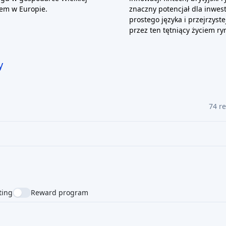
iem w Europie.
znaczny potencjał dla inwes
prostego języka i przejrzyst
przez ten tętniący życiem ry
y
74 r
ting
Reward program