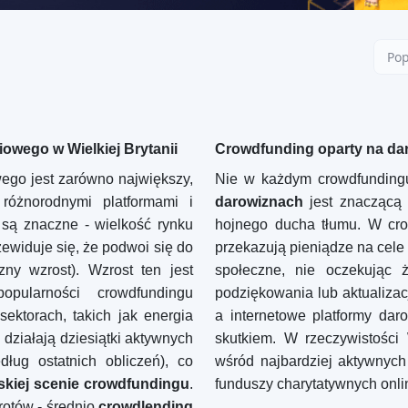
Pop
owego w Wielkiej Brytanii
Crowdfunding oparty na dar
wego jest zarówno największy,
Nie w każdym crowdfunding
 różnorodnymi platformami i
darowiznach
jest znaczącą k
są znaczne - wielkość rynku
hojnego ducha tłumu. W cro
rzewiduje się, że podwoi się do
przekazują pieniądze na cele
y wzrost). Wzrost ten jest
społeczne, nie oczekując 
pularności crowdfundingu
podziękowania lub aktualizacj
ektorach, takich jak energia
a internetowe platformy dar
 działają dziesiątki aktywnych
skutkiem. W rzeczywistości
ług ostatnich obliczeń), co
wśród najbardziej aktywnyc
skiej scenie crowdfundingu
.
funduszy charytatywnych onli
rotów - średnio
crowdlending