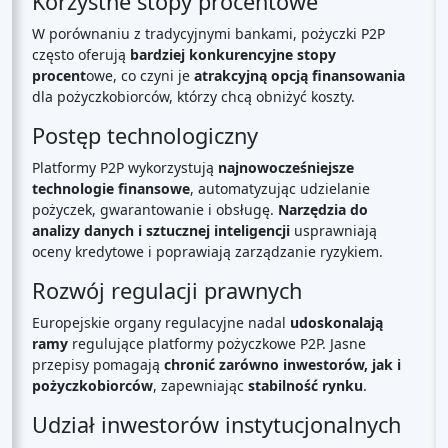
Korzystne stopy procentowe
W porównaniu z tradycyjnymi bankami, pożyczki P2P
często oferują
bardziej konkurencyjne stopy
procent
owe, co czyni je
atrakcyjną opcją finansowania
dla pożyczkobiorców, którzy chcą obniżyć koszty.
Postęp technologiczny
Platformy P2P wykorzystują
najnowocześniejsze
technologie finansowe
, automatyzując udzielanie
pożyczek, gwarantowanie i obsługę.
Narzędzia do
analizy danych i sztucznej inteligencji
usprawniają
oceny kredytowe i poprawiają zarządzanie ryzykiem.
Rozwój regulacji prawnych
Europejskie organy regulacyjne nadal
udoskonalają
ramy
regulujące platformy pożyczkowe P2P. Jasne
przepisy pomagają
chronić zarówno inwestorów, jak i
pożyczkobiorców
, zapewniając
stabilność rynku
.
Udział inwestorów instytucjonalnych