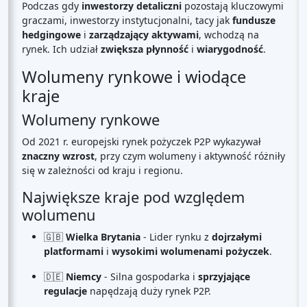
Podczas gdy
inwestorzy detaliczni
pozostają kluczowymi
graczami, inwestorzy instytucjonalni, tacy jak
fundusze
hedgingowe
i
zarządzający aktywami
, wchodzą na
rynek. Ich udział
zwiększa płynność
i
wiarygodność
.
Wolumeny rynkowe i wiodące
kraje
Wolumeny rynkowe
Od 2021 r. europejski rynek pożyczek P2P wykazywał
znaczny wzrost
, przy czym wolumeny i aktywność różniły
się w zależności od kraju i regionu.
Największe kraje pod względem
wolumenu
🇬🇧
Wielka Brytania
- Lider rynku z
dojrzałymi
platformami
i
wysokimi wolumenami pożyczek
.
🇩🇪
Niemcy
- Silna gospodarka i
sprzyjające
regulacje
napędzają duży rynek P2P.