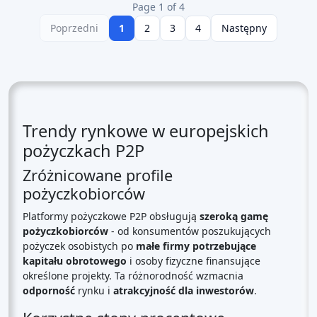
Page 1 of 4
Poprzedni
1
2
3
4
Następny
Trendy rynkowe w europejskich
pożyczkach P2P
Zróżnicowane profile
pożyczkobiorców
Platformy pożyczkowe P2P obsługują
szeroką gamę
pożyczkobiorców
- od konsumentów poszukujących
pożyczek osobistych po
małe firmy potrzebujące
kapitału obrotowego
i osoby fizyczne finansujące
określone projekty. Ta różnorodność wzmacnia
odporność
rynku i
atrakcyjność dla inwestorów
.