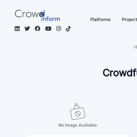
Platforms
Projec
H
Crowdfu