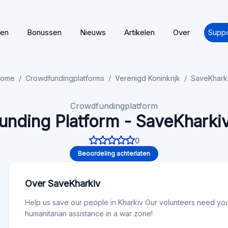
ten
Bonussen
Nieuws
Artikelen
Over
Suppo
ome
Crowdfundingplatforms
Verenigd Koninkrijk
SaveKhark
Crowdfundingplatform
nding Platform - SaveKharki
0
Beoordeling achterlaten
Over SaveKharkiv
Help us save our people in Kharkiv Our volunteers need your
humanitarian assistance in a war zone!