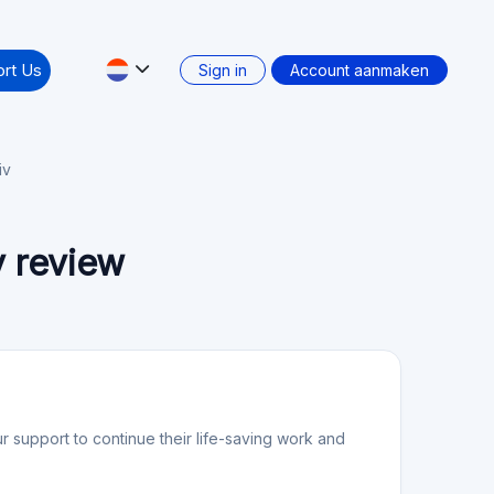
rt Us
Sign in
Account aanmaken
iv
v review
 support to continue their life-saving work and