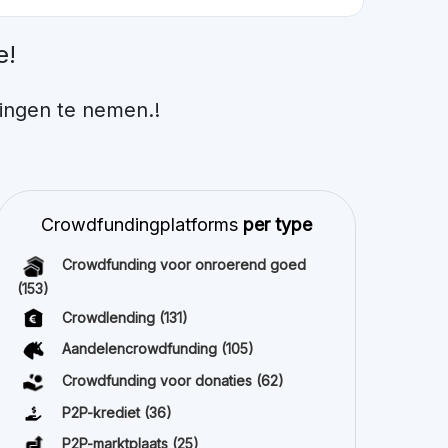
e!
ingen te nemen.!
Crowdfundingplatforms
per type
Crowdfunding voor onroerend goed
(153)
Crowdlending
(131)
Aandelencrowdfunding
(105)
Crowdfunding voor donaties
(62)
P2P-krediet
(36)
P2P-marktplaats
(25)