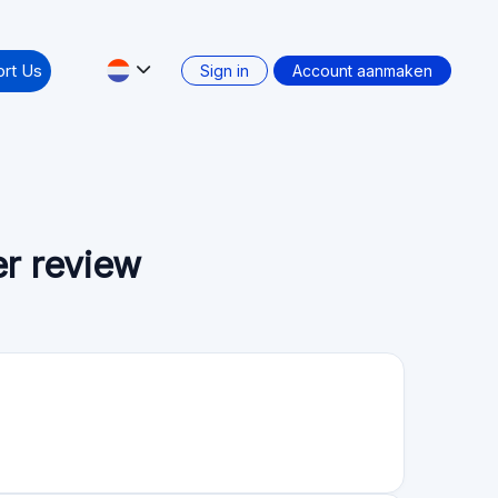
rt Us
Sign in
Account aanmaken
r review