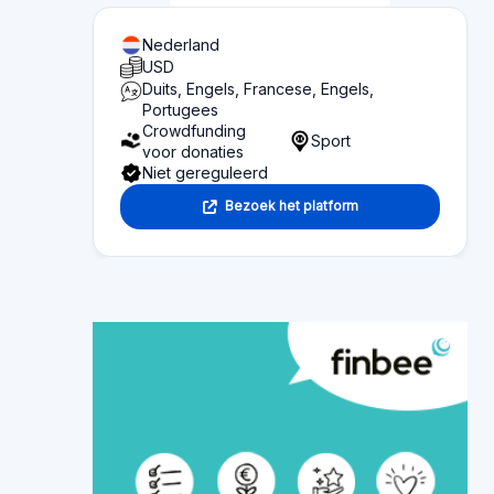
Nederland
USD
Duits, Engels, Francese, Engels,
Portugees
Crowdfunding
Sport
voor donaties
Niet gereguleerd
Bezoek het platform