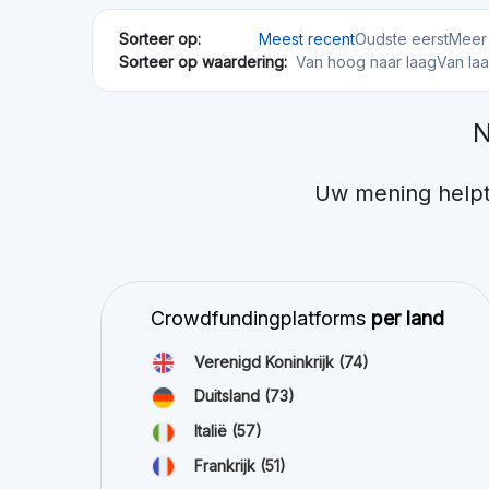
Sorteer op:
Meest recent
Oudste eerst
Meer 
Sorteer op waardering:
Van hoog naar laag
Van la
N
Uw mening helpt
Crowdfundingplatforms
per land
Verenigd Koninkrijk
(74)
Duitsland
(73)
Italië
(57)
Frankrijk
(51)