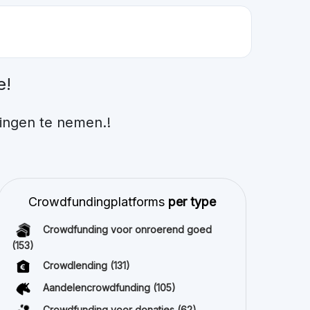
e!
ingen te nemen.!
Crowdfundingplatforms
per type
Crowdfunding voor onroerend goed
(153)
Crowdlending
(131)
Aandelencrowdfunding
(105)
Crowdfunding voor donaties
(62)