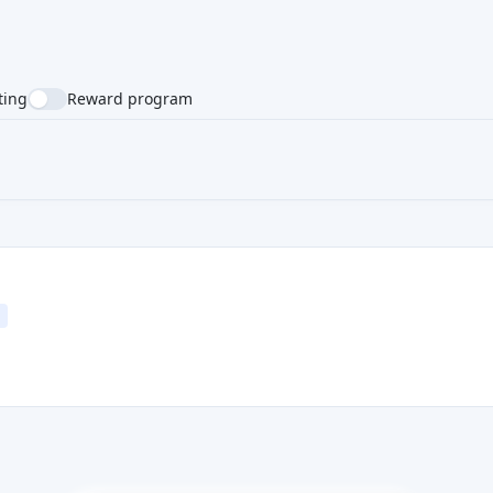
ting
Reward program
NTRY
SUPPORTED LANGUAGE