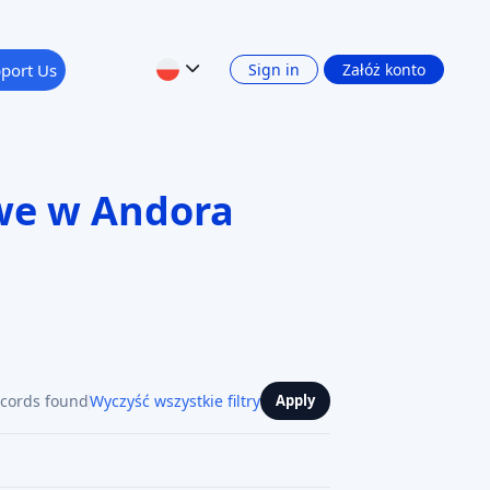
port Us
Sign in
Załóż konto
we w Andora
ecords found
Wyczyść wszystkie filtry
Apply