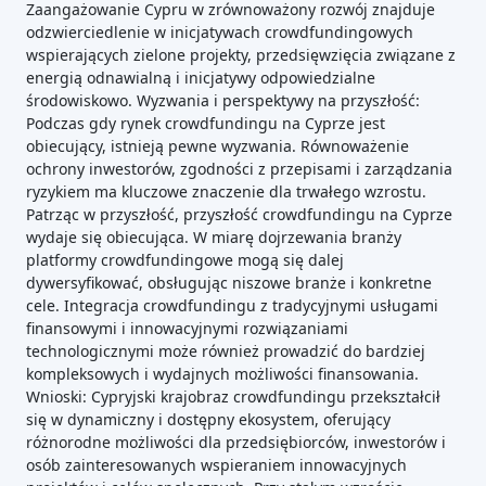
Zaangażowanie Cypru w zrównoważony rozwój znajduje
odzwierciedlenie w inicjatywach crowdfundingowych
wspierających zielone projekty, przedsięwzięcia związane z
energią odnawialną i inicjatywy odpowiedzialne
środowiskowo. Wyzwania i perspektywy na przyszłość:
Podczas gdy rynek crowdfundingu na Cyprze jest
obiecujący, istnieją pewne wyzwania. Równoważenie
ochrony inwestorów, zgodności z przepisami i zarządzania
ryzykiem ma kluczowe znaczenie dla trwałego wzrostu.
Patrząc w przyszłość, przyszłość crowdfundingu na Cyprze
wydaje się obiecująca. W miarę dojrzewania branży
platformy crowdfundingowe mogą się dalej
dywersyfikować, obsługując niszowe branże i konkretne
cele. Integracja crowdfundingu z tradycyjnymi usługami
finansowymi i innowacyjnymi rozwiązaniami
technologicznymi może również prowadzić do bardziej
kompleksowych i wydajnych możliwości finansowania.
Wnioski: Cypryjski krajobraz crowdfundingu przekształcił
się w dynamiczny i dostępny ekosystem, oferujący
różnorodne możliwości dla przedsiębiorców, inwestorów i
osób zainteresowanych wspieraniem innowacyjnych