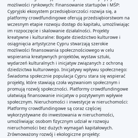
możliwości rynkowych: Finansowanie startupów i MŚP:
Cypryjski ekosystem przedsiębiorczości rozwija się, a
platformy crowdfundingowe oferują przedsiębiorstwom na
wczesnym etapie rozwoju dostęp do kapitału, umożliwiając
im rozpoczęcie i skalowanie działalności. Projekty
kreatywne i kulturalne: Bogate dziedzictwo kulturowe i
osiągnięcia artystyczne Cypru stwarzają szerokie
możliwości finansowania społecznościowego w celu
wspierania kreatywnych projektów, wystaw sztuki,
wydarzeń kulturalnych i inicjatyw związanych z ochroną
dziedzictwa kulturowego. Inicjatywy wpływu społecznego:
Świadoma społecznie populacja Cypru stara się wspierać
projekty, które stawiają czoła wyzwaniom społecznym i
promują rozwój społeczności. Platformy crowdfundingowe
ułatwiają finansowanie inicjatyw o pozytywnym wpływie
społecznym. Nieruchomości i inwestycje w nieruchomości:
Platformy crowdfundingowe są coraz częściej
wykorzystywane do inwestowania w nieruchomości,
umożliwiając osobom fizycznym udział w rozwoju
nieruchomości bez dużych wymagań kapitałowych.
Zrównoważony rozwój i ekologiczne projekty: