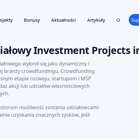
CROWDFUNDING UDZIAŁOWY
CROWD
AI SCORE: 68
GREEN ENERGY
NULLPUNKT AG
Inrob
Szwajcarska spółka akcyjna dostarcza
Sztuczn
opatentowany system pomp ciepła z
rzecz d
magazynow
Target amount
0,45 MEUR
10,09 MEUR
310%
Valuations
Potencjalne zyski
Target 
2030
Przewidywany rok
zakończenia
Read AI review