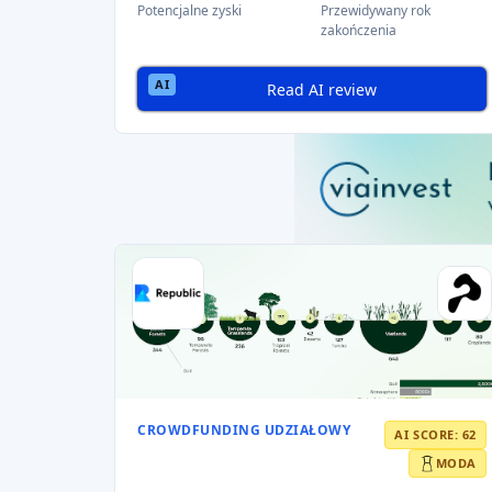
🌟 Trendy rynkowe w 
Rozwijający się ekosyste
Europa odnotowała
gwałtowny wzrost akt
Crowdfunding udziałowy jest obecnie
pref
inwestorów
.
Wspierające otoczenie re
Wiele krajów europejskich
wprowadziło jas
sprzyjają rozwojowi rynku
, budując większ
🎯 Dywersyfikacja ofert
Platformy crowdfundingu udziałowego obs
przyciąga inwestorów
o różnych zaintereso
Udział instytucjonalny