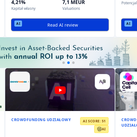
europejskim crowdfundingu udzia
m startupów
ywności przedsiębiorców
, tworząc
tętniący życiem ekosystem st
erowaną opcją pozyskiwania funduszy
, dając startupom
dostęp do
gulacyjne
ne przepisy
dotyczące platform crowdfundingu udziałowego. Zasa
e zaufanie i torując drogę do
większych wolumenów pozyskiwani
ługują obecnie branże od
technologii i fintech po opiekę zdrowot
waniach i profilach ryzyka, napędzając ekspansję rynku.