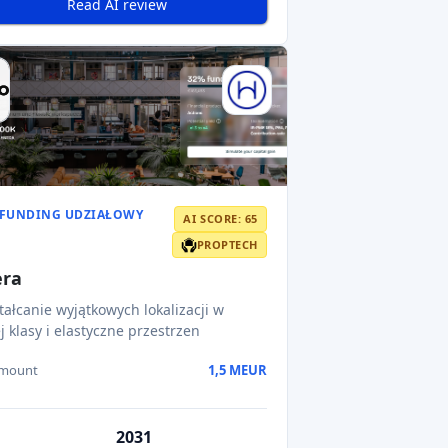
 Brain – organizacja wywodząca się ze
a Germans Trias (Barcelona),
amount
2,5 MEUR
2029
ne zyski
Przewidywany rok
zakończenia
8-14
ończenia
Read AI review
Poprzedni
1
2
3
Następny