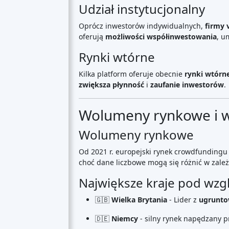
kraju
Wielka Brytania
(74)
Niemcy
(73)
Włochy
(57)
Francja
(51)
Holandia
(34)
Hiszpania
(29)
Szwajcaria
(26)
Estonia
(19)
Litwa
(12)
Łotwa
(11)
Austria
(11)
Irlandia
(10)
zobacz wszystkie