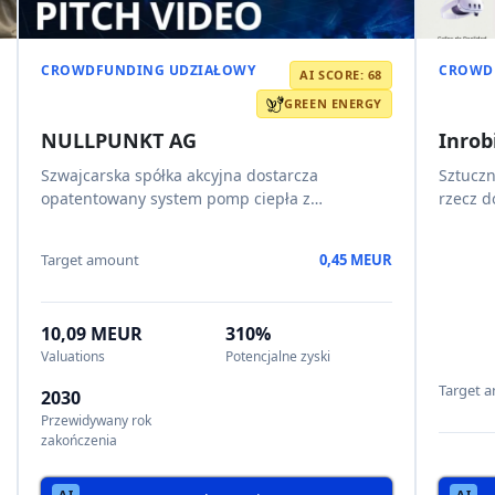
Read AI review
CROWDFUNDING UDZIAŁOWY
CROWD
AI SCORE: 51
UDZIA
AI
AI Venture Builder
Czas 