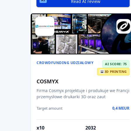
Ponda to firma zajmująca się biomateriałami,
która opracowuje tkaniny nowej gene
Target amount
1,4 MEUR
15,73%
Kapitał własny
Read AI review
Page 1 of 3