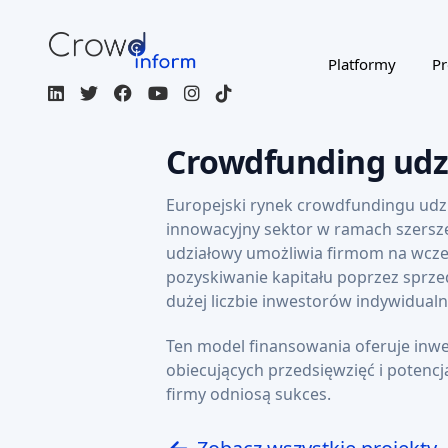
CROWDFUNDING
AI SCORE: 73
UDZIAŁOWY
TECHNOLOGIA
MEDYCZNA
Aspivix
Firma Aspivix wprowadza nowoczesne
rozwiązania w ginekologii dzięki carevix® – j
Target amount
0,68 MEUR
2,48%
26,32 MEUR
Kapitał własny
Valuations
x7
2029
Potencjalne zyski
Przewidywany rok
zakończenia
Read AI review