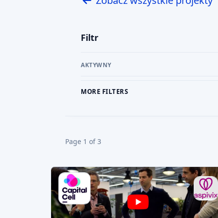
CROWDFUNDING UDZIAŁOWY
AI SCORE: 75
3D PRINTING
COSMYX
Firma Cosmyx projektuje i produkuje we Francji
przemysłowe drukarki 3D oraz zaut
Target amount
0,4 MEUR
x10
2032
Potencjalne zyski
Przewidywany rok
zakończenia