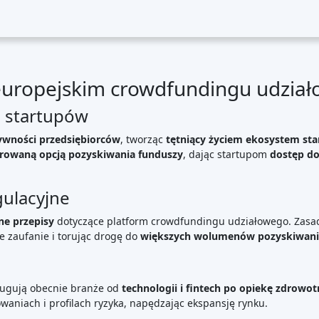
ciedlający
kulturę przedsiębiorczości
i aktywną bazę inwestorów.
ki
platformom obejmującym różne sektory
.
nymi kampaniami fundraisingowymi
i nowymi platformami.
ł
, przyciągając zarówno
inwestorów krajowych, jak i międzynar
nami świetlana przyszłość
go jest
dynamiczny i ewoluuje
, pomagając startupom w dostępie 
resowaniem
,
wspierającymi regulacjami
i
rosnącym zaangażowani
ej
i napędzania europejskiego
ekosystemu przedsiębiorczości
. 🚀
Polecane projekty
crowdfundingowe
Platformy