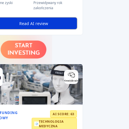
łowym
artupów
we wszystkich sektorach.
 kapitału
i
zróżnicowanej bazy
dy te pomagają
chronić inwestorów
i
a funduszy
.
ną i energię odnawialną
. Ta dywersyfikacja