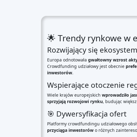
🇳🇱
Holandia
- Rosnący rynek odzwier
🇪🇸
Hiszpania
- nabiera rozpędu dzię
🇮🇹
Włochy
- wschodzący gracz z
uda
🇸🇪
Szwecja
- wykazuje
duży potencja
Podsumowanie: Przed 
Europejski sektor crowdfundingu udziałowe
nowe możliwości. Wraz z
rosnącym zainte
kontynuowania swojej
trajektorii wzrostow
Platformy finansowania
społecznościowego
według