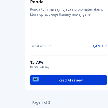
Oprócz inwestorów indywidualnych,
firmy 
oferują
możliwości współinwestowania
, u
Rynki wtórne
Kilka platform oferuje obecnie
rynki wtórn
zwiększa płynność
i
zaufanie inwestorów
.
Wolumeny rynkowe i w
Wolumeny rynkowe
Od 2021 r. europejski rynek crowdfunding
choć dane liczbowe mogą się różnić w zależ
Największe kraje pod w
🇬🇧
Wielka Brytania
- Lider z
ugrunto
🇩🇪
Niemcy
- silny rynek napędzany 
🇫🇷
Francja
- rozwijający się ekosyste