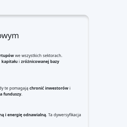
odowych
.
do kapitału, jednocześnie dając inwestorom
em instytucjonalnym
, rynek jest gotowy do
🌱
Platformy finansowania
społecznościowego
według typu