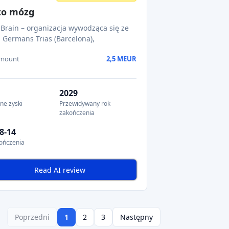
ngu udziałowego. Niektóre platformy
nych spółkach
przed IPO
. Ta innowacja
ych środków. Trend pozostaje
pozytywny
,
 i startupów.