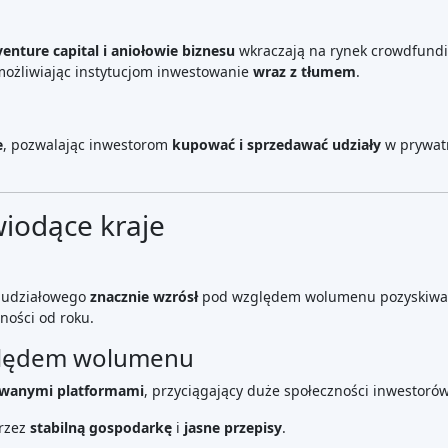
Best Rynek P2P in Łotwa
Best Pożyczki P2P in Wielka
Brytania
Best Crowdlending in Holandia
Best Crowdfunding udziałowy in
Włochy
Best Crowdfunding
nieruchomości in Niemcy
Best Crowdlending in Wielka
Brytania
Best Crowdfunding
nieruchomości in Hiszpania