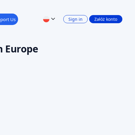
FUNDING UDZIAŁOWY
AI SCORE: 74
AI
ics
a inteligencja w sferze społecznej na
obrego samopoczucia i sperso
amount
0,75 MEUR
Read AI review