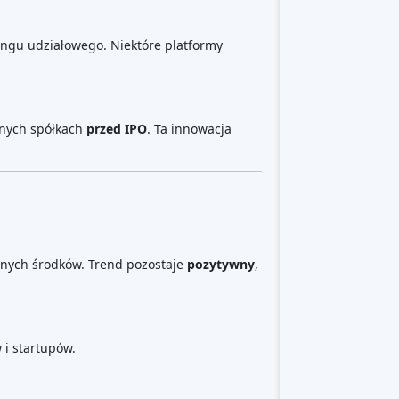
Crowdfunding nieruchomości
(153)
Crowdlending
(131)
Crowdfunding udziałowy
(105)
Finansowanie społecznościowe
darowizn
(62)
Pożyczki P2P
(36)
Rynek P2P
(25)
Finansowanie społecznościowe z
nagrodami
(22)
Finansowanie faktur
(11)
Najlepszy crowdfunding
projekty
według typu