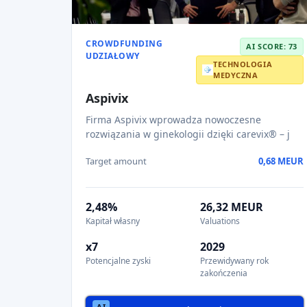
Read AI review
CROWDFUNDING UDZIAŁOWY
AI SCORE: 62
MODA
Ponda