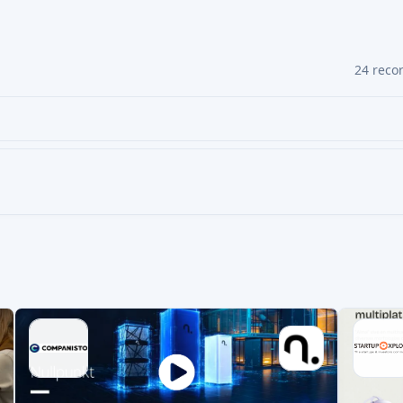
CROWDFUNDING UDZIAŁOWY
CROWD
AI SCORE: 74
FINTECH
Stratiphy
Heme
Opracuj, przetestuj i zainwestuj w swoją
Przeksz
własną strategię inwestycyjną opartą na
wysokie
Target 
Target amount
0,3 MEUR
2.5x
4,21%
7,1 MEUR
Potencjal
Kapitał własny
Valuations