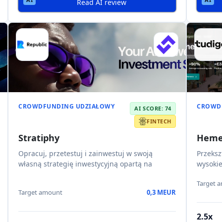
Venture Builder zajmujący się tworzeniem
Time is
technologii opartych na sztucznej intel
szpital
Target 
13x
Target amount
0,6 MEUR
Potencjal
6,3%
2026-07-31
2026-0
Kapitał własny
Data zakończenia
Data zak
Read AI review