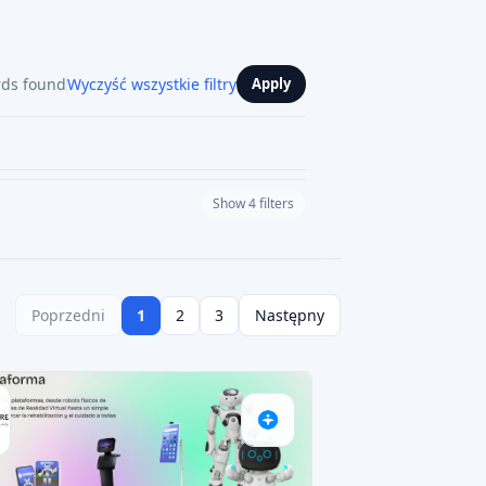
FUNDING UDZIAŁOWY
AI SCORE: 65
PROPTECH
ra
tałcanie wyjątkowych lokalizacji w
j klasy i elastyczne przestrzen
amount
1,5 MEUR
2031
ne zyski
Przewidywany rok
zakończenia