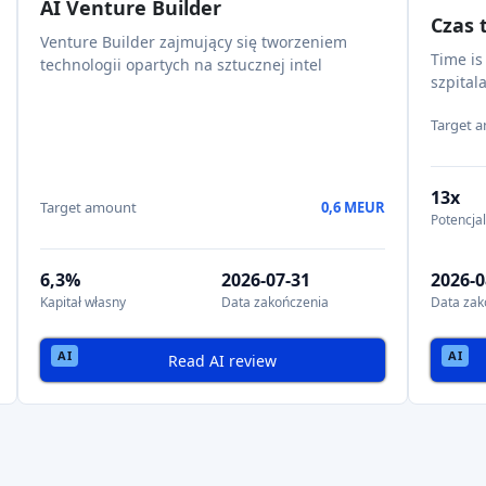
venture capital i aniołowie biznesu
wkraczają na rynek crowdfundi
możliwiając instytucjom inwestowanie
wraz z tłumem
.
e
, pozwalając inwestorom
kupować i sprzedawać udziały
w prywat
iodące kraje
u udziałowego
znacznie wzrósł
pod względem wolumenu pozyskiwan
ności od roku.
zględem wolumenu
wanymi platformami
, przyciągający duże społeczności inwestorów
przez
stabilną gospodarkę
i
jasne przepisy
.
m z
różnorodnymi startupami
i inwestorami.