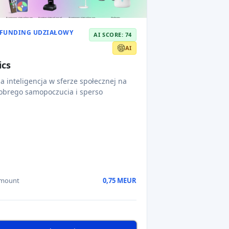
Read AI review
FUNDING
AI SCORE: 63
ŁOWY
TECHNOLOGIA
MEDYCZNA
to mózg