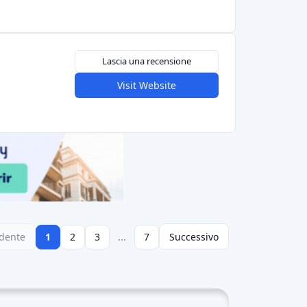
Lascia una recensione
Visit Website
dente
1
2
3
...
7
Successivo