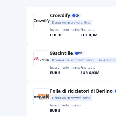
Crowdify
CH
Donazioni in crowdfunding
Investimento minimo
Finanziato
CHF 10
CHF 0,3M
99scintille
DE
Ricompensa in crowdfunding
Donazioni i
Investimento minimo
Finanziato
EUR 5
EUR 6,93M
Folla di riciclatori di Berlino
Donazioni in crowdfunding
Investimento minimo
EUR 5