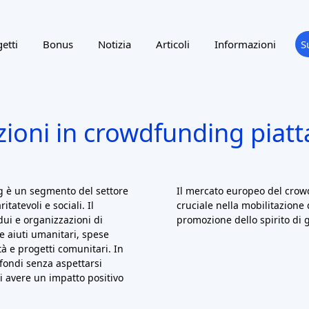
etti
Bonus
Notizia
Articoli
Informazioni
S
zioni in crowdfunding piat
g è un segmento del settore
Il mercato europeo del crow
atevoli e sociali. Il
cruciale nella mobilitazione d
ui e organizzazioni di
promozione dello spirito di 
e aiuti umanitari, spese
tà e progetti comunitari. In
fondi senza aspettarsi
i avere un impatto positivo