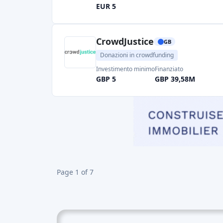
EUR 5
CrowdJustice
GB
Donazioni in crowdfunding
Investimento minimo
Finanziato
GBP 5
GBP 39,58M
Page 1 of 7