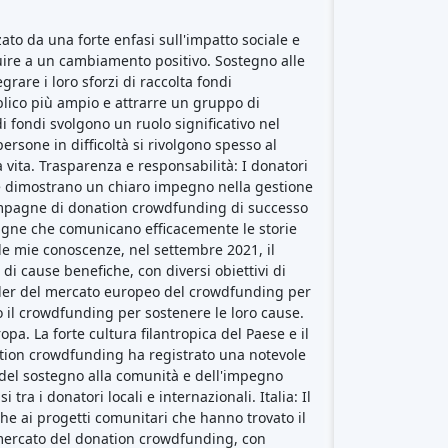
to da una forte enfasi sull'impatto sociale e
ibuire a un cambiamento positivo. Sostegno alle
rare i loro sforzi di raccolta fondi
lico più ampio e attrarre un gruppo di
di fondi svolgono un ruolo significativo nel
rsone in difficoltà si rivolgono spesso al
 vita. Trasparenza e responsabilità: I donatori
he dimostrano un chiaro impegno nella gestione
campagne di donation crowdfunding di successo
agne che comunicano efficacemente le storie
lle mie conoscenze, nel settembre 2021, il
i cause benefiche, con diversi obiettivi di
eader del mercato europeo del crowdfunding per
no il crowdfunding per sostenere le loro cause.
. La forte cultura filantropica del Paese e il
nation crowdfunding ha registrato una notevole
a del sostegno alla comunità e dell'impegno
 i donatori locali e internazionali. Italia: Il
e ai progetti comunitari che hanno trovato il
el mercato del donation crowdfunding, con