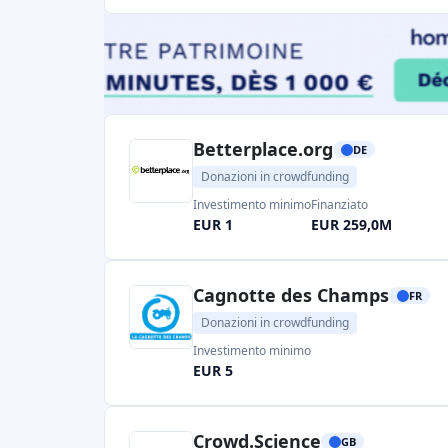
Betterplace.org
DE
Donazioni in crowdfunding
Investimento minimo
Finanziato
EUR 1
EUR 259,0M
Cagnotte des Champs
FR
Donazioni in crowdfunding
Investimento minimo
EUR 5
Crowd.Science
GB