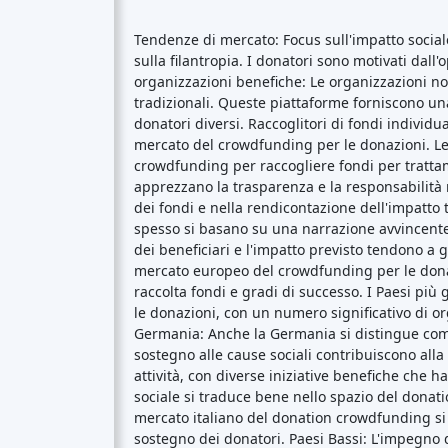
Tendenze di mercato: Focus sull'impatto social
sulla filantropia. I donatori sono motivati dall
organizzazioni benefiche: Le organizzazioni non 
tradizionali. Queste piattaforme forniscono u
donatori diversi. Raccoglitori di fondi individua
mercato del crowdfunding per le donazioni. Le p
crowdfunding per raccogliere fondi per trattame
apprezzano la trasparenza e la responsabilità
dei fondi e nella rendicontazione dell'impatt
spesso si basano su una narrazione avvincente
dei beneficiari e l'impatto previsto tendono a
mercato europeo del crowdfunding per le donazi
raccolta fondi e gradi di successo. I Paesi pi
le donazioni, con un numero significativo di org
Germania: Anche la Germania si distingue come
sostegno alle cause sociali contribuiscono all
attività, con diverse iniziative benefiche che 
sociale si traduce bene nello spazio del donat
mercato italiano del donation crowdfunding si
sostegno dei donatori. Paesi Bassi: L'impegno d