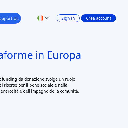
upport Us
Sign in
Crea account
taforme in Europa
dfunding da donazione svolge un ruolo
i risorse per il bene sociale e nella
generosità e dell'impegno della comunità.