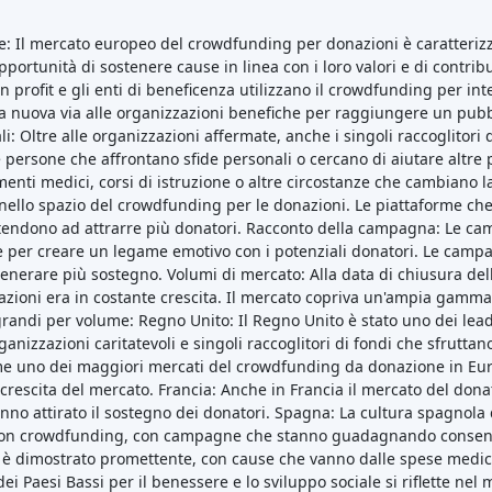
e: Il mercato europeo del crowdfunding per donazioni è caratterizza
'opportunità di sostenere cause in linea con i loro valori e di contr
profit e gli enti di beneficenza utilizzano il crowdfunding per integ
na nuova via alle organizzazioni benefiche per raggiungere un pubb
li: Oltre alle organizzazioni affermate, anche i singoli raccoglitori 
ersone che affrontano sfide personali o cercano di aiutare altre pe
nti medici, corsi di istruzione o altre circostanze che cambiano la
 nello spazio del crowdfunding per le donazioni. Le piattaforme c
o tendono ad attrarre più donatori. Racconto della campagna: Le 
 per creare un legame emotivo con i potenziali donatori. Le camp
 generare più sostegno. Volumi di mercato: Alla data di chiusura de
oni era in costante crescita. Il mercato copriva un'ampia gamma d
ù grandi per volume: Regno Unito: Il Regno Unito è stato uno dei l
anizzazioni caritatevoli e singoli raccoglitori di fondi che sfrutta
 uno dei maggiori mercati del crowdfunding da donazione in Europa
a crescita del mercato. Francia: Anche in Francia il mercato del do
hanno attirato il sostegno dei donatori. Spagna: La cultura spagnol
ion crowdfunding, con campagne che stanno guadagnando consensi tra
 è dimostrato promettente, con cause che vanno dalle spese medich
ei Paesi Bassi per il benessere e lo sviluppo sociale si riflette n