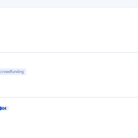
n crowdfunding
DE