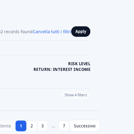
62 records found
Cancella tutti i filtri
Apply
RISK LEVEL
RETURN: INTEREST INCOME
Show 4 filters
PLATFORM CURRENCY
dente
1
2
3
...
7
Successivo