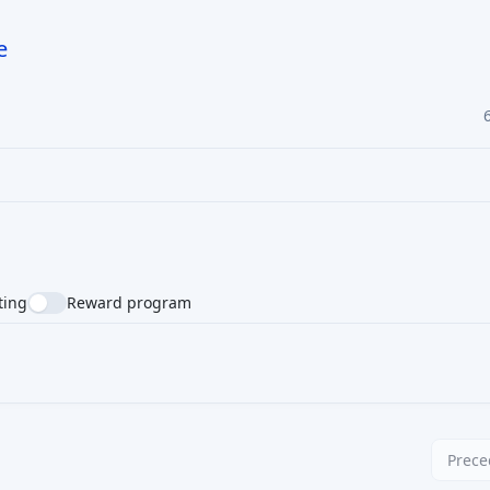
e
ting
Reward program
NTRY
SUPPORTED LANGUAGE
Prece