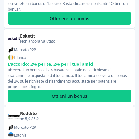
riceverete un bonus di 15 euro. Basta cliccare sul pulsante "Ottieni un
bonus".
Ottenere un bonus
Esketit
Non ancora valutato
Mercato P2P
Irlanda
L'accordo: 2% per te, 2% per i tuoi amici
Riceverai un bonus del 2% basato sul totale delle richieste di
risarcimento acquistate dal tuo amico. Il tuo amico riceverà un bonus
del 2% sulle richieste di risarcimento acquistate per potenziare il
proprio portafoglio.
Ottieni un bonus
Reddito
★ 5,0 / 5.0
Mercato P2P
Estonia