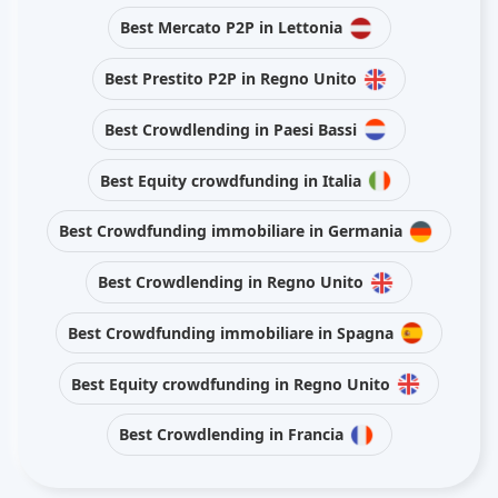
Best Mercato P2P in Lettonia
Best Prestito P2P in Regno Unito
Best Crowdlending in Paesi Bassi
Best Equity crowdfunding in Italia
Best Crowdfunding immobiliare in Germania
Best Crowdlending in Regno Unito
Best Crowdfunding immobiliare in Spagna
Best Equity crowdfunding in Regno Unito
Best Crowdlending in Francia