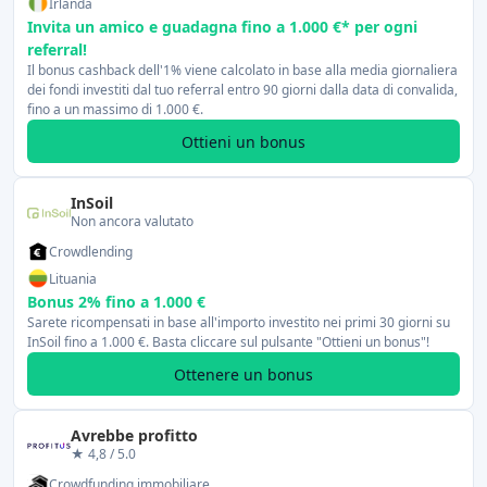
Irlanda
Invita un amico e guadagna fino a 1.000 €* per ogni
referral!
Il bonus cashback dell'1% viene calcolato in base alla media giornaliera
dei fondi investiti dal tuo referral entro 90 giorni dalla data di convalida,
fino a un massimo di 1.000 €.
Ottieni un bonus
InSoil
Non ancora valutato
Crowdlending
Lituania
Bonus 2% fino a 1.000 €
Sarete ricompensati in base all'importo investito nei primi 30 giorni su
InSoil fino a 1.000 €. Basta cliccare sul pulsante "Ottieni un bonus"!
Ottenere un bonus
Avrebbe profitto
★ 4,8 / 5.0
Crowdfunding immobiliare