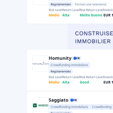
esemplificativi, ma in Francia esis
immobiliari più piccole (ad esempio
L
ognuna specializzata in mercati o nicchie 
Ciascuna di queste piattaforme esamina i 
diligence. Gli investitori considerano le g
prevendite), il track record dello sponsor 
possono essere costituiti da una cedola fiss
utili. Nota: il crowdfunding immobiliare in Fr
"emprunts obligataires" (prestiti obbligaziona
di azioni. Gli investitori dovrebbero essere
illiquidità (i progetti possono richieder
crowdfunding immobiliare offre un modo per
immobiliari francesi con un capitale rela
interessanti.