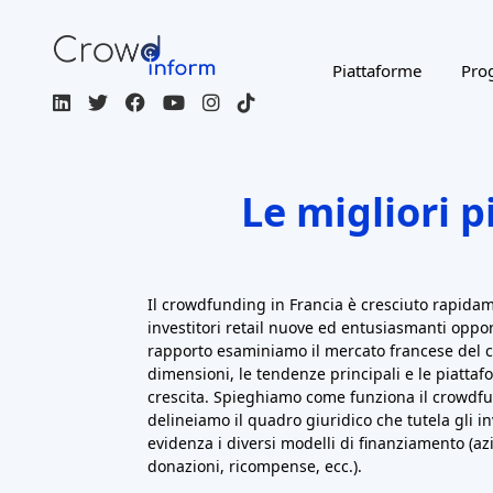
Cos'è:
Il crowdfunding immobiliare consente
insieme il denaro per finanziare progetti di 
genere, gli investitori forniscono prestiti o
immobiliari (a volte anche azioni di SPV immobil
vengono pagati come reddito fisso o come p
viene venduto. In Francia questo è il più gr
Tendenze/Specifiche:
Il crowdfunding immob
2017 al 2022, con 1,289 miliardi di euro inv
progetti sono tangibili (appartamenti, uffici, 
vedono in questo settore un'asset class fami
tassi di interesse ha rallentato la domanda; g
a ~1,0 miliardi di euro
. I rendimenti sono
Secondo l'AMF, i ritardi sono aumentati di rec
attivi era in ritardo rispetto alla tabella di ma
gli investitori prestano ora maggiore attenzione
Piattaforme chiave: