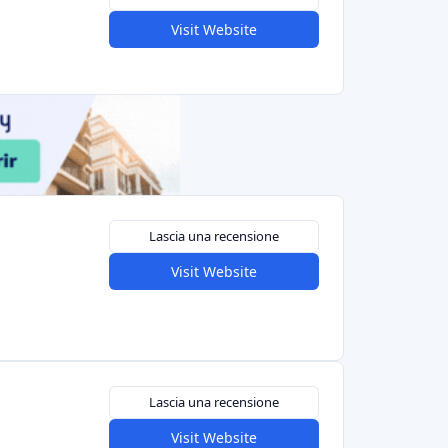
ni di euro in progetti di energia verde
(leggi la
 Iniziativa regionale (Bretagna) per progetti
 piccoli prestiti dai membri della comunità per
di energia.
act equity crowdfunding:
a in precedenza, rientra in questa nicchia. Pur
i/debiti in startup, sostiene esclusivamente
 positivo misurabile (energie rinnovabili,
usione sociale). Per gli investitori con una
.co (con sede a Parigi) è una porta d'accesso
l bene".
dfunding per l'arte e il collezionismo
- Crowdfunding per l'arte e la cultura. Gli
 album musicali, mostre o film. In cambio,