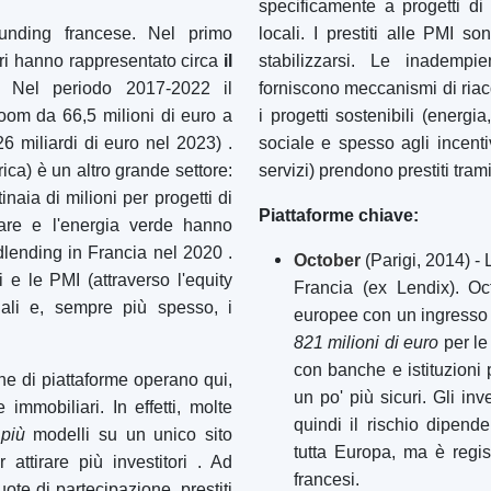
Crowdfunding in primo piano
Piattaforme
Best Mercato P2P in Lettonia
Best Prestito P2P in Regno Unito
Best Crowdlending in Paesi Bassi
Best Equity crowdfunding in Italia
Best Crowdfunding immobiliare in
Germania
Best Crowdlending in Regno Unito
Best Crowdfunding immobiliare in
Spagna