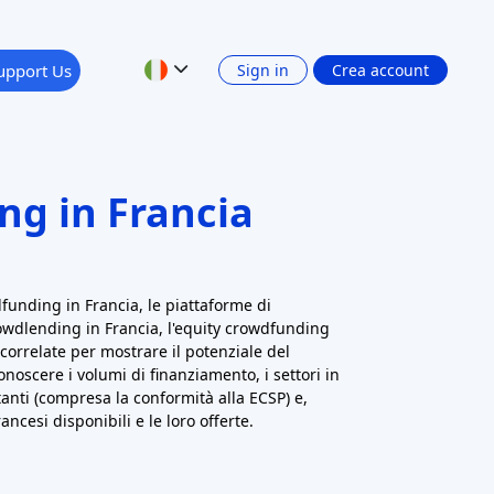
 Ha oltre 3 milioni di utenti e ha finanziato
tti (artistici, tecnologici, sociali) attraverso le
ri in genere ottengono l'accesso anticipato o
 che la campagna realizza
.
n'altra grande piattaforma generalista. Le
ano da film e album indipendenti a prodotti
 sulle iniziative creative ed è particolarmente
comunitari (ad esempio, imprese locali, cause
enti di promozione integrati.
 - Mescola ricompensa e donazione in modo
 e l'agroalimentare. Gli agricoltori lo usano per
ire soggiorni in fattoria o ottenere prestiti dai
 oltre 120 milioni di euro per progetti agricoli
 ricompense)
.
vallo tra donazione e ricompensa, offrendo
i progetti sociali.
 Si concentra sulle innovazioni nel settore
bilità. I donatori sostengono progetti di nuovi