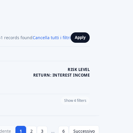
tà.
lio, il reward crowdfunding non riguarda tanto
 commercio/la beneficenza. Le persone
cevere nuovi prodotti interessanti, supportare
usa. Non c'è alcuna aspettativa di profitto o
ori devono fidarsi che il creatore mantenga le
solito pubblicano un "tasso di successo" dei
 affidano alle descrizioni e agli aggiornamenti
owdfunding in Francia
i, la Francia dispone di piattaforme per mercati
 o le competenze francesi sono forti. Queste
esso combinano elementi di altri modelli (ad
 si concentrano su un tema.