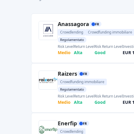
trasparenza. Upstone ha finanziato
145 
95
milioni
di euro)
, con un rendim
dimensione unica del biglietto (100 e
"piccoli" investitori.
Bricks.co
(Parigi, 2021) - Un nuovo a
settore immobiliare. Bricks consente di 
euro
in obbligazioni garantite da immo
fino a raggiungere oltre 600.000 membri
in oltre 200 progettibricks
.co
. È rego
interessi mensili sui prestiti immobili
ultrabasso è particolarmente interessante
armi.
Monego
(Lione, 2015) - Si rivolge al d
sviluppi. Monego accetta investimenti mi
immobiliari comunali attraverso prestit
quadro ECSP e si rivolge ai risparmiat
rendimenti stabili.
(Altri)
:
Homunity
,
Fundimmo
,
Upsto