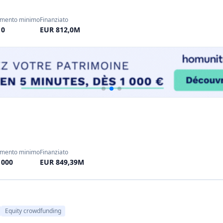
tono decine di piattaforme
finanziato oltre 250 milio
ymo
,
CITESIA
,
Raizers
ecc.),
panoramica sull'AI)
.
locali.
Kiwaï
(Besançon, 2017) -
energetici locali. Accetta
progetti attraverso una due
finanziare la produzione 
aranzie (garanzie integrate o
e la tempistica. I rendimenti
Piattaforme francesi di imp
a o da una partecipazione agli
Anche
Lita.co
, già citat
ancia è spesso strutturato come
accettando partecipazion
ri), non come proprietà diretta
aziende con un impatto
 a proprio agio con una certa
economia circolare, incl
e 12-36 mesi). Tuttavia, il
mentalità d'impatto, Lita
 possedere fette di progetti
per "fare bene facendo de
tivamente basso e rendimenti
Piattaforme francesi di crow
Proarti
(Digione, 2016) 
investitori finanziano