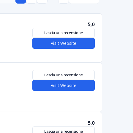
 / Impact Investing
dfunding per le energie pulite. L'accento è
la transizione energetica:
Un pioniere del crowdlending per le energie
finanziano parchi solari, turbine eoliche, ecc.
sso fisso. Acquisita da SocGen nel 2018, Lumo
l 2,5-7%. Ha mobilitato decine di milioni per
integrazione nella rete della banca.
- Anch'essa si concentra su progetti di
a (solare, idroelettrica, biologica) e sociale. È
ancaria (BNP Paribas). Offre finanziamenti
partire da 100 euro) con rendimenti modesti.
ine di progetti in Francia e all'estero
(leggi la
014) - È specializzata nel finanziamento di
 geotermici. Funziona come una piattaforma di
ti prestano a tassi fissi. Lendosphere ha