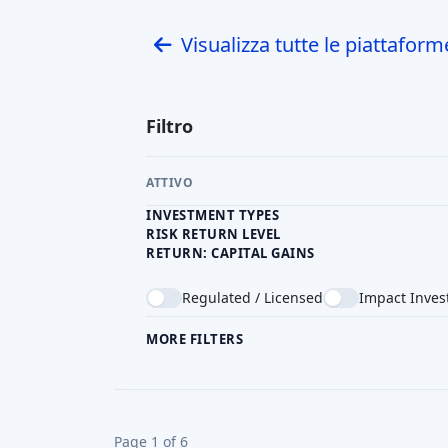
Homunity
(Parigi, 2014) - Una delle prin
Homunity ha finanziato
449 progetti
per u
dalla sua nascita
. Si concentra su svilu
con un minimo di 1.000 euro e un rendi
9,2%
. Homunity è stata acquisita da
(Tikehau Capital). Si vanta di una rigoro
frequenti relazioni agli investitori (
leggi l
Fundimmo
(Villeurbanne, 2014) - Si 
sviluppatori immobiliari. Ha finanziato
circa 318
milioni
di euro)
. Fundimmo e
(minimo 1.000 euro), soprattutto per costr
suo rendimento medio ponderato è di 
schede dettagliate dei progetti e aggi
panoramica di AI).
Upstone
(Bordeaux, 2015) - Modello di 
euro. Upstone offre quote di debito 
immobiliari francesi. È completamente d