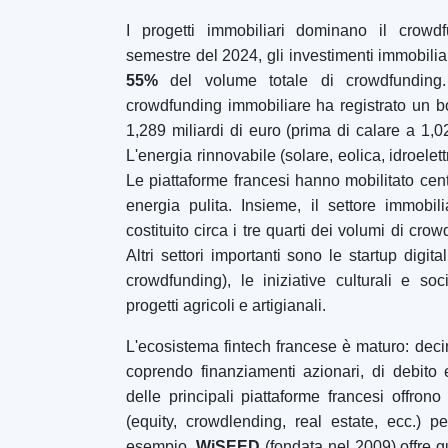
Piattaforme di crowdfunding
per
paese
Regno Unito
(74)
Germania
(73)
Italia
(57)
Francia
(51)
Paesi Bassi
(34)
Spagna
(29)
Svizzera
(26)
Estonia
(19)
Lituania
(12)
Lettonia
(11)
Austria
(11)