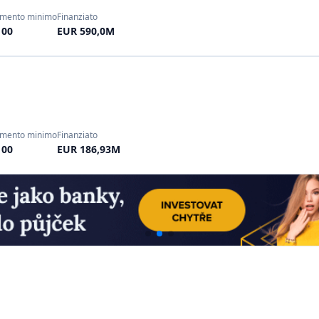
ottengono ricompense (CD, 
donatori possono ottener
raro). Modello prevalent
WeDoGood
(anch'esso 
progetti artistici. Non è
ottenere stampe d'arte o v
Mecenova
(Marsiglia, 20
progetti artistici e di in
fiscali. È più simile al m
Questo settore si rivolge agli 
le arti francesi. Non si aspett
collaborano con le banche per
progetti culturali (recent
incroyable talent" ha offerto 
Piattaforme di crowdfundi
francesi