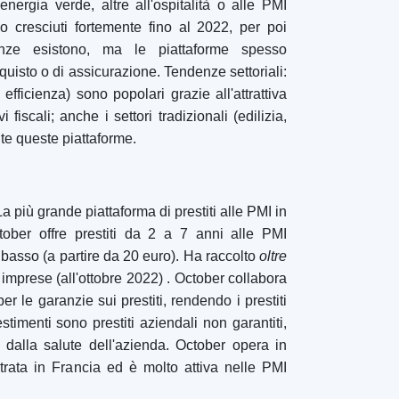
Piattaforme di crowdfunding
per
tipo
Crowdfunding immobiliare
(153)
Crowdlending
(131)
Equity crowdfunding
(105)
Donazioni in crowdfunding
(62)
Prestito P2P
(36)
Mercato P2P
(25)
Ricompensa in crowdfunding
(22)
Finanziamento delle fatture
(11)
Miglior crowdfunding
progetti per