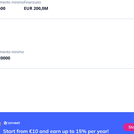
Le tradizioni culinarie e agr
piattaforme:
Miimosa
(vedi sopra) - 
amate il cibo locale o l'
raccolto di un'azienda vin
BlueBees
(vedi sopra) -
sostenibili. Gli investit
in Africa tramite un pre
raccolti biologici. Si tr
cooperative, con un ritor
Kocoriko
(Lione, 2014
ristoranti e aziende alime
negozi (tramite obbligazi
di fidelizzazione. Si conc
La Première Brique (Fir
edilizi, comprese le tenut
Wine Trusts
- Un concet