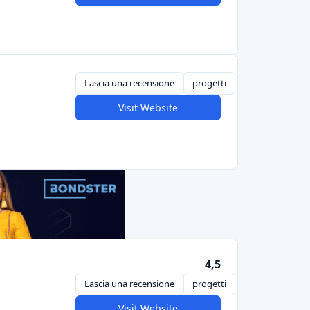
biglietti VIP, ecc.), anche se a volte i grandi
e partecipazioni in un "fondo d'arte" (molto
emente basato su donazioni/ricompense.
elencato sopra) - ha una categoria per i
 orientato al profitto, ma gli sponsor possono
isioni anticipate.
11) - crowdfunding di donazione incentrato su
teresse pubblico. I donatori ottengono ricevute
ecenatismo.
investitori interessati a sostenere la cultura e
ano ritorni finanziari, ma a volte le piattaforme
 fornire piccole obbligazioni a tasso fisso in
emente la campagna di M6 "La France a un
obbligazioni tramite Anaxago).
ng per l'agricoltura e il vino/bevande