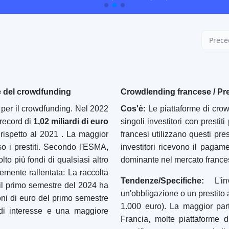
cui gli investitori posso
del valore della futu
debito/obbligazione).
Queste piattaforme specializz
della sostenibilità di incanala
potenziali ritorni (ad esempio
3-5%), i donatori hanno l'org
o il patrimonio regionale.
In sintesi, al di là delle cat
crowdfunding francesi coprono q
per i prestiti energetici, un s
resto. La diversità dell'ecosi
possono allocarsi in aree ch
propensione al rischio.