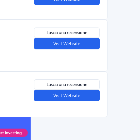
icole della Francia hanno dato vita a diverse
donazione/ricompensa per l'agricoltura. Se
agricoltura sostenibile, potete finanziare il
icola o una nuova fattoria biologica.
 finanzia esclusivamente cibo e agricoltura
ori possono finanziare una cooperativa agricola
stito crowdlending o acquistare in anticipo i
atta essenzialmente di capitale/debito per le
no sociale come payoff.
) - Una cooperativa di crowdfunding per
ntari artigianali. I clienti investono in caffè e
oni) e ottengono interessi modesti e vantaggi
entra sull'esperienza alimentare locale.
st Brick)
- Piattaforma normanna per progetti
e enoturistiche.
to presente su piattaforme come Anaxago in