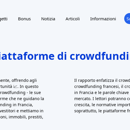
di ricompense/donazioni.
 agli investitori di mettere
decine di migliaia di proge
sviluppo o ristrutturazione. In
ricompense. I finanziato
 obbligazioni agli sviluppatori
edizioni esclusive di ciò
iari). Gli interessi o i profitti
Ulule
(Parigi, 2010) - U
lusvalenza quando l'immobile
campagne di Ulule spazi
ande segmento di crowdfunding.
sostenibili. Si concentra
iliare francese è esploso dal
popolare per i progetti 
estiti nel solo 2022
. Poiché i
sociali) grazie agli strum
hotel), gli investitori francesi
Miimosa
(Parigi, 2013)
liare. Tuttavia, l'aumento dei
specifico per l'agricoltura
li afflussi nel 2023 sono scesi
prevendere i raccolti, offr
 spesso pari al 6-12% annuo.
sostenitori. Ha mobilitato
ente (circa il 30% dei progetti
(prestiti o donazioni con
rcia all'inizio del 2024
), quindi
Anche
WeDoGood
è a ca
 ai track record dei progetti.
ricompense simboliche per 
Kengo
(Parigi, 2012) -
automobilistico e della mo