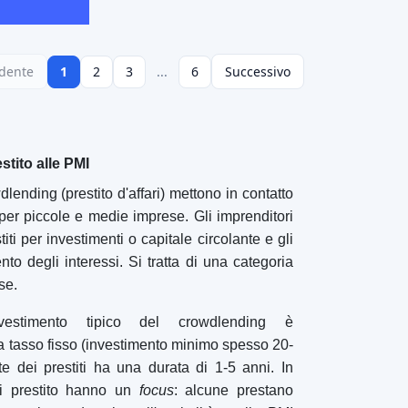
no finanziare un vigneto in cambio di una quota
ra produzione di vino (trattata come un
ate consentono ai sostenitori del "terroir" e
re il denaro in progetti a cui tengono. Oltre ai
, alcuni prestiti agrari pagano un interesse del
oglio di sostenere aziende agricole biologiche
egorie generali di cui sopra, le piattaforme di
uasi tutti i settori: si può trovare un sito web
ito per i mulini a pressa dei villaggi e tutto il
stema significa che gli investitori al dettaglio
e corrispondono ai loro interessi, valori e