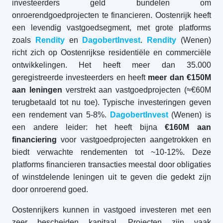
investeerders geld bundelen om
onroerendgoedprojecten te financieren. Oostenrijk heeft
een levendig vastgoedsegment, met grote platforms
zoals
Rendity
en
DagobertInvest
.
Rendity
(Wenen)
richt zich op Oostenrijkse residentiële en commerciële
ontwikkelingen. Het heeft meer dan 35.000
geregistreerde investeerders en heeft
meer dan €150M
aan leningen
verstrekt aan vastgoedprojecten (≈€60M
terugbetaald tot nu toe). Typische investeringen geven
een rendement van 5-8%.
DagobertInvest
(Wenen) is
een andere leider: het heeft bijna
€160M aan
financiering
voor vastgoedprojecten aangetrokken en
biedt verwachte rendementen tot ~10-12%. Deze
platforms financieren transacties meestal door obligaties
of winstdelende leningen uit te geven die gedekt zijn
door onroerend goed.
Oostenrijkers kunnen in vastgoed investeren met een
zeer bescheiden kapitaal. Projecten zijn vaak