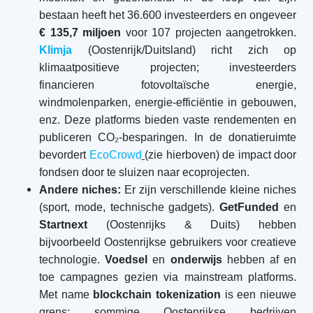
bestaan heeft het 36.600 investeerders en ongeveer
€ 135,7 miljoen
voor 107 projecten aangetrokken.
Klimja
(Oostenrijk/Duitsland) richt zich op
klimaatpositieve projecten; investeerders
financieren fotovoltaïsche energie,
windmolenparken, energie-efficiëntie in gebouwen,
enz. Deze platforms bieden vaste rendementen en
publiceren CO₂-besparingen. In de donatieruimte
bevordert
EcoCrowd
(zie hierboven) de impact door
fondsen door te sluizen naar ecoprojecten.
Andere niches:
Er zijn verschillende kleine niches
(sport, mode, technische gadgets).
GetFunded
en
Startnext
(Oostenrijks & Duits) hebben
bijvoorbeeld Oostenrijkse gebruikers voor creatieve
technologie.
Voedsel
en
onderwijs
hebben af en
toe campagnes gezien via mainstream platforms.
Met name
blockchain tokenization
is een nieuwe
grens: sommige Oostenrijkse bedrijven