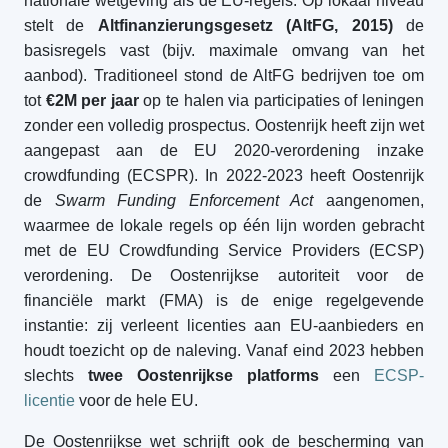
nationale wetgeving als de EU-regels. Op lokaal niveau
stelt de
Altfinanzierungsgesetz (AltFG, 2015)
de
basisregels vast (bijv. maximale omvang van het
aanbod). Traditioneel stond de AltFG bedrijven toe om
tot
€2M per jaar
op te halen via participaties of leningen
zonder een volledig prospectus. Oostenrijk heeft zijn wet
aangepast aan de EU 2020-verordening inzake
crowdfunding (ECSPR). In 2022-2023 heeft Oostenrijk
de
Swarm Funding Enforcement Act
aangenomen,
waarmee de lokale regels op één lijn worden gebracht
met de EU Crowdfunding Service Providers (ECSP)
verordening. De Oostenrijkse autoriteit voor de
financiële markt (FMA) is de enige regelgevende
instantie: zij verleent licenties aan EU-aanbieders en
houdt toezicht op de naleving. Vanaf eind 2023 hebben
slechts
twee Oostenrijkse platforms
een
ECSP-
licentie
voor de hele EU.
De Oostenrijkse wet schrijft ook de bescherming van