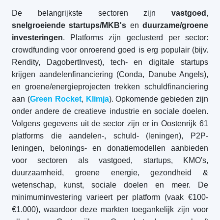
De belangrijkste sectoren zijn
vastgoed
,
snelgroeiende startups/MKB's
en
duurzame/groene
investeringen
. Platforms zijn geclusterd per sector:
crowdfunding voor onroerend goed is erg populair (bijv.
Rendity, DagobertInvest), tech- en digitale startups
krijgen aandelenfinanciering (Conda, Danube Angels),
en groene/energieprojecten trekken schuldfinanciering
aan (
Green Rocket
,
Klimja
). Opkomende gebieden zijn
onder andere de creatieve industrie en sociale doelen.
Volgens gegevens uit de sector zijn er in Oostenrijk 61
platforms die aandelen-, schuld- (leningen), P2P-
leningen, belonings- en donatiemodellen aanbieden
voor sectoren als vastgoed, startups, KMO's,
duurzaamheid, groene energie, gezondheid &
wetenschap, kunst, sociale doelen en meer. De
minimuminvestering varieert per platform (vaak €100-
€1.000), waardoor deze markten toegankelijk zijn voor