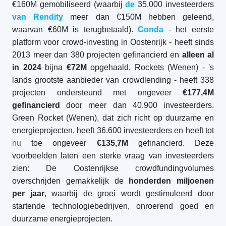
€160M gemobiliseerd (waarbij
de
35.000 investeerders
van Rendity
meer dan €150M hebben geleend,
waarvan €60M is terugbetaald).
Conda
- het eerste
platform voor crowd-investing in Oostenrijk - heeft sinds
2013 meer dan 380 projecten gefinancierd en
alleen al
in 2024
bijna
€72M
opgehaald. Rockets (Wenen) - 's
lands grootste aanbieder van crowdlending - heeft 338
projecten ondersteund met ongeveer
€177,4M
gefinancierd
door meer dan 40.900 investeerders.
Green Rocket (Wenen), dat zich richt op duurzame en
energieprojecten, heeft 36.600 investeerders en heeft tot
nu
toe ongeveer
€135,7M
gefinancierd. Deze
voorbeelden laten een sterke vraag van investeerders
zien: De Oostenrijkse crowdfundingvolumes
overschrijden gemakkelijk de
honderden miljoenen
per jaar
, waarbij de groei wordt gestimuleerd door
startende technologiebedrijven, onroerend goed en
duurzame energieprojecten.