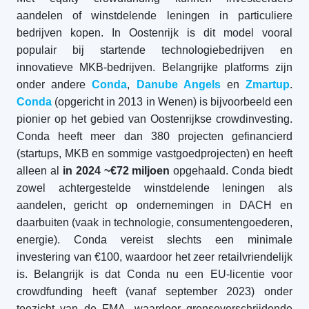
aandelen of winstdelende leningen in particuliere
bedrijven kopen. In Oostenrijk is dit model vooral
populair bij startende technologiebedrijven en
innovatieve MKB-bedrijven. Belangrijke platforms zijn
onder andere
Conda
,
Danube Angels
en
Zmartup
.
Conda
(opgericht in 2013 in Wenen) is bijvoorbeeld een
pionier op het gebied van Oostenrijkse crowdinvesting.
Conda heeft meer dan 380 projecten gefinancierd
(startups, MKB en sommige vastgoedprojecten) en heeft
alleen al
in 2024 ~€72 miljoen
opgehaald. Conda biedt
zowel achtergestelde winstdelende leningen als
aandelen, gericht op ondernemingen in DACH en
daarbuiten (vaak in technologie, consumentengoederen,
energie). Conda vereist slechts een minimale
investering van €100, waardoor het zeer retailvriendelijk
is. Belangrijk is dat Conda nu een EU-licentie voor
crowdfunding heeft (vanaf september 2023) onder
toezicht van de FMA, waardoor grensoverschrijdende