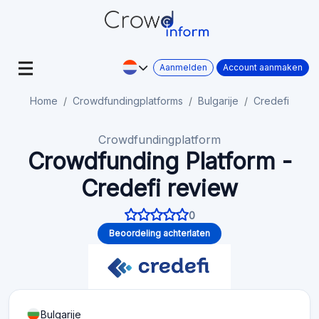
Aanmelden
Account aanmaken
Home
Crowdfundingplatforms
Bulgarije
Credefi
Crowdfundingplatform
Crowdfunding Platform -
Credefi review
0
Beoordeling achterlaten
Bulgarije