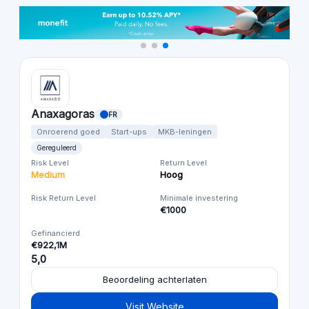
Anaxagoras
FR
Onroerend goed
Start-ups
MKB-leningen
Gereguleerd
Risk Level
Return Level
Medium
Hoog
Risk Return Level
Minimale investering
€1000
Gefinancierd
€922,1M
5,0
Beoordeling achterlaten
Visit Website