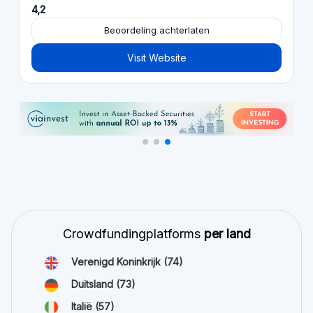
4,2
Beoordeling achterlaten
Visit Website
Crowdfundingplatforms
per land
Verenigd Koninkrijk
(74)
Duitsland
(73)
Italië
(57)